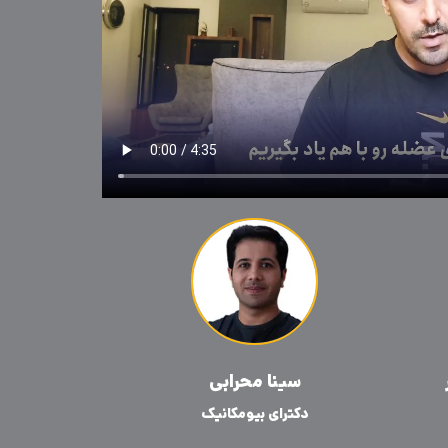
سینا محرابی
دکترای بیومکانیک