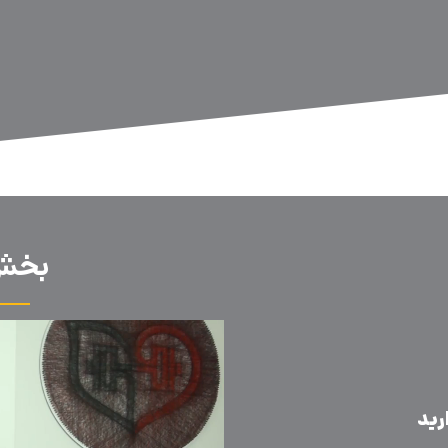
بخش‌
رید