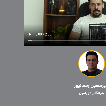
یرحسین رحمانپور
بنیانگذار دوپامین