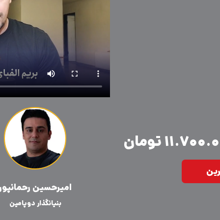
۱۱.۷۰۰ تومان
رین
امیرحسین رحمانپور
بنیانگذار دوپامین