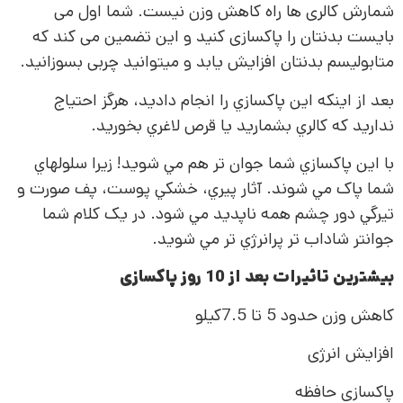
شمارش کالری ها راه کاهش وزن نیست. شما اول می
بایست بدنتان را پاکسازی کنید و این تضمین می کند که
متابولیسم بدنتان افزایش یابد و می­توانید چربی بسوزانید.
بعد از اينکه اين پاکسازي را انجام داديد، هرگز احتياج
نداريد که کالري بشماريد يا قرص لاغري بخوريد.
با اين پاکسازي شما جوان تر هم مي شويد! زيرا سلولهاي
شما پاک مي شوند. آثار پيري، خشکي پوست، پف صورت و
تيرگي دور چشم همه ناپديد مي شود. در يک کلام شما
جوانتر شاداب تر پرانرژي تر مي شويد.
بیشترین تاثیرات بعد از 10 روز پاکسازی
کاهش وزن حدود 5 تا 7.5کیلو
افزایش انرژی
پاکسازی حافظه