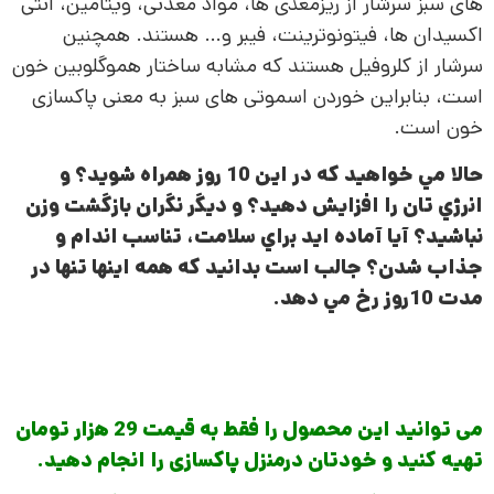
های سبز سرشار از ریزمغذی ها، مواد معدنی، ویتامین، آنتی
اکسیدان ها، فیتونوترینت، فیبر و… هستند. همچنین
سرشار از کلروفیل هستند که مشابه ساختار هموگلوبین خون
است، بنابراین خوردن اسموتی های سبز به معنی پاکسازی
خون است.
حالا مي خواهيد که در اين 10 روز همراه شويد؟ و
انرژي تان را افزايش دهيد؟ و ديگر نگران بازگشت وزن
نباشيد؟ آيا آماده ايد براي سلامت، تناسب اندام و
جذاب شدن؟ جالب است بدانيد که همه اينها تنها در
مدت 10روز رخ مي دهد.
می توانید این محصول را فقط به قیمت 29 هزار تومان
تهیه کنید و خودتان درمنزل پاکسازی را انجام دهید.