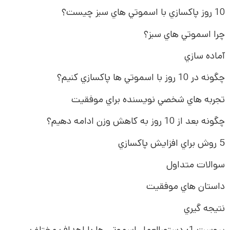
10 روز پاکسازي با اسموتي هاي سبز چيست؟
چرا اسموتي هاي سبز؟
آماده سازي
چگونه در 10 روز با اسموتي ها پاکسازي کنيم؟
تجربه هاي شخصي نويسنده براي موفقيت
چگونه بعد از 10 روز به کاهش وزن ادامه دهيم؟
5 روش براي افزايش پاکسازي
سوالات متداول
داستان هاي موفقيت
نتيجه گيري
پيوست 1: دستورالعمل اسموتي ها با اهداف مختلف