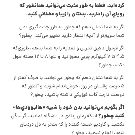
کرده
ايد، قطعا به طور مثبت مي
توانيد همانطور که
روياي آن را داريد، بدنتان را زيبا و عضلاني کنيد.
اگر به شما نشان دهم که چطور به طرز چشمگيري بدن
شما سريع‌تر از آنچه انتظار داريد تغيير مي‌کند، چطور؟
اگر فرمول دقيق تمرين و تغذيه را به شما بدهم، طوري‌که
۴.۵ تا ۷ کيلوگرم چربي بسوزانيد و تنها ۸ تا ۱۲ هفته طول
بکشد چطور؟
اگر به شما نشان دهم که چطور مي‌توانيد با صرف کمتر از
۵ درصد وقتتان در روز، خوش‌اندام شويد و آنطور که
دوست داريد کات فيزيکي داشته باشيد، چطور؟
اگر بگويم مي
توانيد بدن خود را شبيه «هاليوودي
ها»
کنيد چطور؟
اينکه زمان زيادي در باشگاه نمانيد، گرسنگي
نکشيد و کارديو خسته کننده را که منجر به دل دردتان
شود، انجام ندهيد، چطور؟