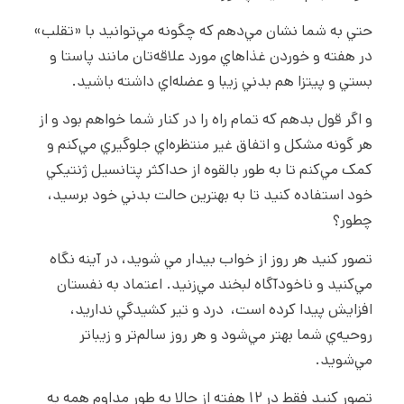
حتي به شما نشان مي‌دهم که چگونه مي‌توانيد با «تقلب»
در هفته و خوردن غذاهاي مورد علاقه‌تان مانند پاستا و
بستي و پيتزا هم بدني زيبا و عضله‌اي داشته باشيد.
و اگر قول بدهم که تمام راه را در کنار شما خواهم بود و از
هر گونه مشکل و اتفاق غير منتظره‌اي جلوگيري مي‌کنم و
کمک مي‌کنم تا به طور بالقوه از حداکثر پتانسيل ژنتيکي
خود استفاده کنيد تا به بهترين حالت بدني خود برسيد،
چطور؟
تصور کنيد هر روز از خواب بيدار مي شويد، در آينه نگاه
مي‌کنيد و ناخودآگاه لبخند مي‌زنيد. اعتماد به نفستان
افزايش پيدا کرده است، درد و تير کشيدگي نداريد،
روحيه‌ي شما بهتر مي‌شود و هر روز سالم‌تر و زيباتر
مي‌شويد.
تصور کنيد فقط در ۱۲ هفته از حالا به طور مداوم همه به