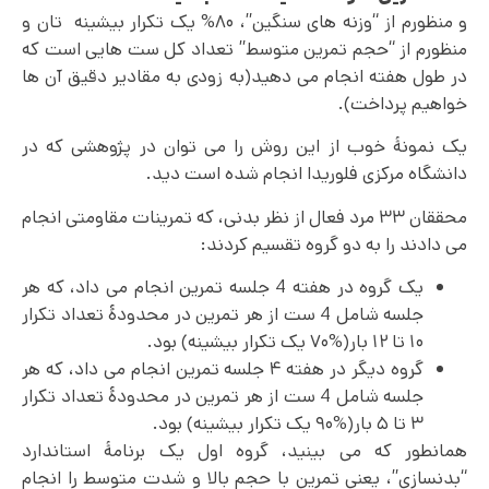
و منظورم از “وزنه های سنگین”، ۸۰% یک تکرار بیشینه تان و
منظورم از “حجم تمرین متوسط” تعداد کل ست هایی است که
در طول هفته انجام می دهید(به زودی به مقادیر دقیق آن ها
خواهیم پرداخت).
یک نمونۀ خوب از این روش را می توان در پژوهشی که در
دانشگاه مرکزی فلوریدا انجام شده است دید.
محققان ۳۳ مرد فعال از نظر بدنی، که تمرینات مقاومتی انجام
می دادند را به دو گروه تقسیم کردند:
یک گروه در هفته 4 جلسه تمرین انجام می داد، که هر
جلسه شامل 4 ست از هر تمرین در محدودۀ تعداد تکرار
۱۰ تا ۱۲ بار(%۷۰ یک تکرار بیشینه) بود.
گروه دیگر در هفته ۴ جلسه تمرین انجام می داد، که هر
جلسه شامل 4 ست از هر تمرین در محدودۀ تعداد تکرار
۳ تا ۵ بار(%۹۰ یک تکرار بیشینه) بود.
همانطور که می بینید، گروه اول یک برنامۀ استاندارد
“بدنسازی”، یعنی تمرین با حجم بالا و شدت متوسط را انجام