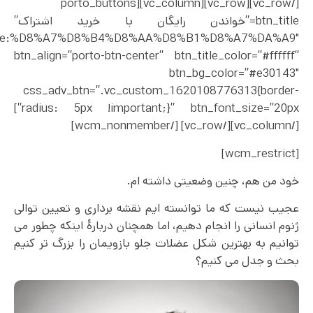
[/vc_row][vc_row][vc_column][porto_buttons
btn_title=”خواندن رایگان با خرید اشتراک”
%2F|title:%D8%A7%D8%B4%D8%AA%D8%B1%D8%A7%DA%A9″
btn_align=”porto-btn-center” btn_title_color=”#ffffff”
btn_bg_color=”#e30143″
css_adv_btn=”.vc_custom_1620108776313{border-
radius: 5px !important;}” btn_font_size=”20px”]
[/vc_column][/vc_row] [/wcm_nonmember]
[wcm_restrict]
خود من هم، چنین وضعیتی داشته ام.
عجیب نیست که ما توانسته ایم نقشه برداری و تعیین توالی
ژنوم انسانی را انجام دهیم، اما همچنان دربارۀ اینکه چطور می
توانیم به بهترین شکل عضلات جلو بازویمان را بزرگ تر کنیم
بحث و جدل می کنیم؟