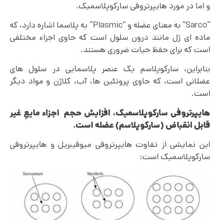
و اما در مورد هایپرتروفی سارکوپلاسمیک.
“Sarco” به معنای عضله و “Plasmic” به پلاسما اشاره دارد، که
ماده ای ژل مانند درون سلول است که حاوی اجزاء مختلفی
است که برای حفظ حیات ضروری هستند.
بنابراین، سارکوپلاسم یک عنصر پلاسمایی در سلول های
عضلانی است، که حاوی پروتئین ها، آب، کلاژن و مواد دیگر
است.
هایپرتروفی سارکوپلاسمیک،
افزایش حجم
اجزاء مایعِ غیر
قابل انقباض (سارکوپلاسم) عضله است.
این نمایشی از تفاوت هایپرتروفی میوفیبریل و هایپرتروفی
سارکوپلاسمیک است: