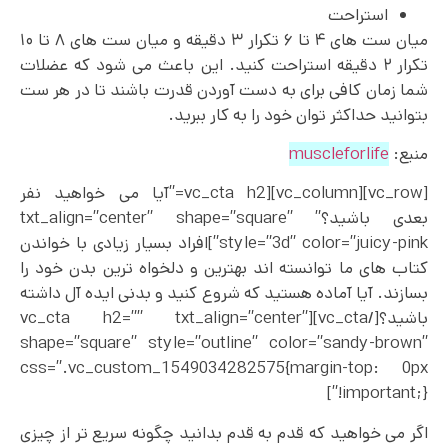
استراحت
میان ست های ۴ تا ۶ تکرار ۳ دقیقه و میان ست های ۸ تا ۱۰
تکرار ۲ دقیقه استراحت کنید. این باعث می‌ شود که عضلات
شما زمان کافی برای به دست آوردن قدرت باشند تا در هر ست
بتوانید حداکثر توان خود را به کار ببرید.
منبع:
muscleforlife
[vc_row][vc_column][vc_cta h2=”آیا می خواهید نفر
بعدی باشید؟” txt_align=”center” shape=”square”
style=”3d” color=”juicy-pink”]افراد بسیار زیادی با خواندن
کتاب های ما توانسته اند بهترین و دلخواه ترین بدن خود را
بسازند. آیا آماده هستید که شروع کنید و بدنی ایده آل داشته
باشید؟[/vc_cta][vc_cta h2=”” txt_align=”center”
shape=”square” style=”outline” color=”sandy-brown”
css=”.vc_custom_1549034282575{margin-top: 0px
!important;}”]
اگر می خواهید که قدم به قدم بدانید چگونه سریع تر از چیزی