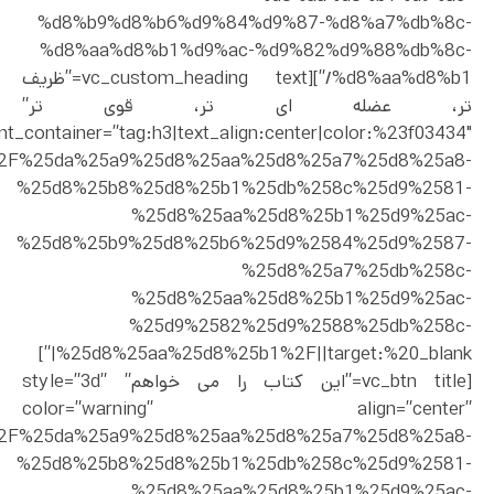
%d8%b9%d8%b6%d9%84%d9%87-%d8%a7%db%8c-
%d8%aa%d8%b1%d9%ac-%d9%82%d9%88%db%8c-
%d8%aa%d8%b1/”][vc_custom_heading text=”ظریف
تر، عضله ای تر، قوی تر”
nt_container=”tag:h3|text_align:center|color:%23f03434″
uct%2F%25da%25a9%25d8%25aa%25d8%25a7%25d8%25a8-
%25d8%25b8%25d8%25b1%25db%258c%25d9%2581-
%25d8%25aa%25d8%25b1%25d9%25ac-
%25d8%25b9%25d8%25b6%25d9%2584%25d9%2587-
%25d8%25a7%25db%258c-
%25d8%25aa%25d8%25b1%25d9%25ac-
%25d9%2582%25d9%2588%25db%258c-
%25d8%25aa%25d8%25b1%2F||target:%20_blank|”]
[vc_btn title=”این کتاب را می خواهم” style=”3d”
color=”warning” align=”center”
uct%2F%25da%25a9%25d8%25aa%25d8%25a7%25d8%25a8-
%25d8%25b8%25d8%25b1%25db%258c%25d9%2581-
%25d8%25aa%25d8%25b1%25d9%25ac-