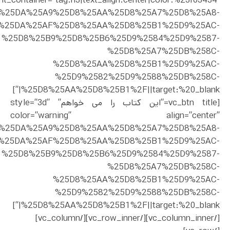
nt_container=”tag:h3|text_align:center|color:%23f03434″
ct%2F%25DA%25A9%25D8%25AA%25D8%25A7%25D8%25A8-
%25DA%25AF%25D8%25AA%25D8%25B1%25D9%25AC-
%25D8%25B9%25D8%25B6%25D9%2584%25D9%2587-
%25D8%25A7%25DB%258C-
%25D8%25AA%25D8%25B1%25D9%25AC-
%25D9%2582%25D9%2588%25DB%258C-
%25D8%25AA%25D8%25B1%2F||target:%20_blank|”]
[vc_btn title=”این کتاب را می خواهم” style=”3d”
color=”warning” align=”center”
ct%2F%25DA%25A9%25D8%25AA%25D8%25A7%25D8%25A8-
%25DA%25AF%25D8%25AA%25D8%25B1%25D9%25AC-
%25D8%25B9%25D8%25B6%25D9%2584%25D9%2587-
%25D8%25A7%25DB%258C-
%25D8%25AA%25D8%25B1%25D9%25AC-
%25D9%2582%25D9%2588%25DB%258C-
%25D8%25AA%25D8%25B1%2F||target:%20_blank|”]
[/vc_column_inner][/vc_row_inner][/vc_column]