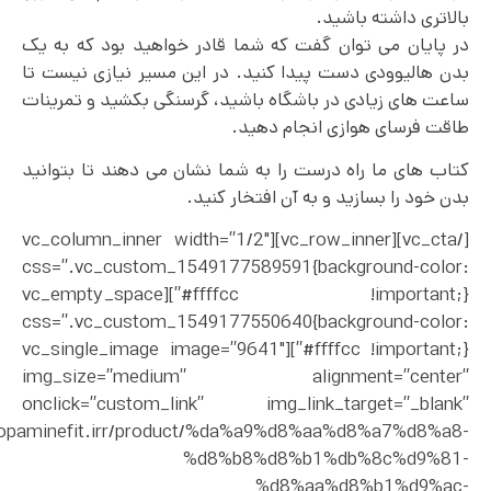
بالاتری داشته باشید.
در پایان می توان گفت که شما قادر خواهید بود که به یک
بدن هالیوودی دست پیدا کنید. در این مسیر نیازی نیست تا
ساعت های زیادی در باشگاه باشید، گرسنگی بکشید و تمرینات
طاقت فرسای هوازی انجام دهید.
کتاب های ما راه درست را به شما نشان می دهند تا بتوانید
بدن خود را بسازید و به آن افتخار کنید.
[/vc_cta][vc_row_inner][vc_column_inner width=”1/2″
css=”.vc_custom_1549177589591{background-color:
#ffffcc !important;}”][vc_empty_space
css=”.vc_custom_1549177550640{background-color:
#ffffcc !important;}”][vc_single_image image=”9641″
img_size=”medium” alignment=”center”
onclick=”custom_link” img_link_target=”_blank”
//dopaminefit.irr/product/%da%a9%d8%aa%d8%a7%d8%a8-
%d8%b8%d8%b1%db%8c%d9%81-
%d8%aa%d8%b1%d9%ac-