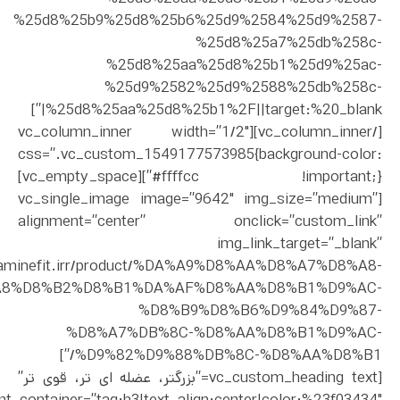
%25d8%25b9%25d8%25b6%25d9%2584%25d9%2587-
%25d8%25a7%25db%258c-
%25d8%25aa%25d8%25b1%25d9%25ac-
%25d9%2582%25d9%2588%25db%258c-
%25d8%25aa%25d8%25b1%2F||target:%20_blank|”]
[/vc_column_inner][vc_column_inner width=”1/2″
css=”.vc_custom_1549177573985{background-color:
#ffffcc !important;}”][vc_empty_space]
[vc_single_image image=”9642″ img_size=”medium”
alignment=”center” onclick=”custom_link”
img_link_target=”_blank”
dopaminefit.irr/product/%DA%A9%D8%AA%D8%A7%D8%A8-
A8%D8%B2%D8%B1%DA%AF%D8%AA%D8%B1%D9%AC-
%D8%B9%D8%B6%D9%84%D9%87-
%D8%A7%DB%8C-%D8%AA%D8%B1%D9%AC-
%D9%82%D9%88%DB%8C-%D8%AA%D8%B1/”]
[vc_custom_heading text=”بزرگتر، عضله ای تر، قوی تر”