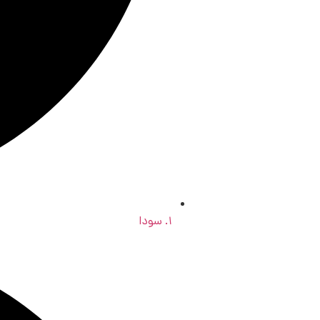
۱. سودا