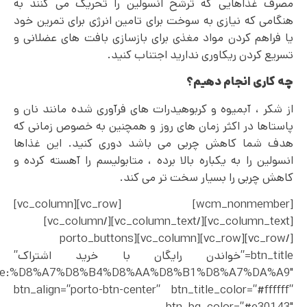
مصرف غذاهایی که ترشح انسولین را تحریک می کنند به
هنگامی که نیازی به سوخت برای تامین انرژی برای تمرین خود
یا فراهم کردن مواد مغذی برای بازسازی بافت های عضلانی و
تسریع کردن ریکاوری ندارید اجتناب کنید.
چه کاری انجام دهیم؟
از شکر ، آبمیوه و کربوهیدرات‌ های فرآوری‌ شده مانند نان و
پاستاها در اکثر زمان های روز و همچنین به خصوص زمانی که
هدف شما کاهش چربی می‌ باشد دوری کنید. این غذاها
انسولین را به یکباره بالا برده ، متابولیسم را آهسته کرده و
کاهش چربی را بسیار سخت‌ تر می‌ کند.
[wcm_nonmember] [vc_row][vc_column]
[vc_column_text][/vc_column_text][/vc_column]
[/vc_row][vc_row][vc_column][porto_buttons
btn_title=”خواندن رایگان با خرید اشتراک”
%2F|title:%D8%A7%D8%B4%D8%AA%D8%B1%D8%A7%DA%A9″
btn_align=”porto-btn-center” btn_title_color=”#ffffff”