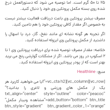
۲۵ تا ۵۰ گرم است. اما توصیه می شود که دستورالعمل درج
شده روی بسته مکمل پروتئین وی خود را دنبال کنید.
مصرف بیشتر پروتئین وی باعث دریافت فعالیت بیشتر نیست
به خصوص اگر مقدار کافی پروتئین خود را هم تامین کنید.
اگر تجربه هر گونه نشانه ای مانند نفخ، گاز، درد یا اسهال را
داشتید از مکمل پروتئین وی ایزوله استفاده کنید.
خلاصه: مقدار مصرف توصیه شده برای دریافت پروتئین وی ۱ تا
۲ اسکوپ در روز می باشد. اگر از مشکلات گوارشی رنج می‌ برید
بهتر است که از پودر پروتئین وی ایزوله استفاده کنید.
منبع:
Healthline
[vc_row][vc_column][vc_cta h2=”آیا می خواهید کاربرد هر
یک از مکمل های ورزشی و لاغری را بدانید؟”
txt_align=”center” style=”outline” color=”peacoc”
add_button=”bottom” btn_title=”مشاهده وبینار مکمل”
btn_style=”gradient” btn_gradient_color_1=”orange”