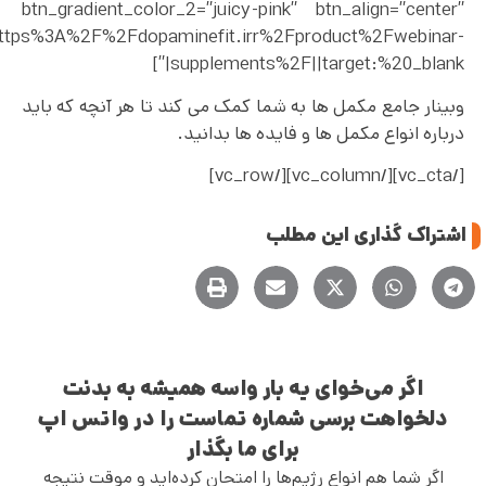
btn_gradient_color_2=”juicy-pink” btn_align=”center”
l:https%3A%2F%2Fdopaminefit.irr%2Fproduct%2Fwebinar-
supplements%2F||target:%20_blank|”]
وبینار جامع مکمل ها به شما کمک می کند تا هر آنچه که باید
درباره انواع مکمل ها و فایده ها بدانید.
[/vc_cta][/vc_column][/vc_row]
اشتراک گذاری این مطلب
اگر می‌خوای یه بار واسه همیشه به بدنت
دلخواهت برسی شماره تماست را در واتس اپ
برای ما بگذار
اگر شما هم انواع رژیم‌ها را امتحان کرده‌اید و موقت نتیجه