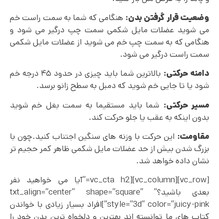
وضعیت قرار گرفتن بدن:
هنگامی که شما به سمت راست خم
می شوید عضلات مایل شکمی سمت چپ درگیر می شود و
هنگامی که به سمت چپ خم می شوید از عضلات مایل شکمی
سمت راست درگیر می شود.
دامنه حرکتی:
بالاترین شما باید چیزی در حدود ۴۵ درجه خم
شود یا تا جایی خم شوید که دمبل به سطح زانو برسد.
مسیر حرکتی:
شما باید مستقیما به سمت بغل خم شوید
بدون اینکه به عقب یا جلو حرکت کند.
مقاومت:
این حرکت با وزنه های سنگین اجتناب کنید.چون با
بزرگ شدن بیش از حد عضلات مایل شکمی ظاهر کمر حجیم تر
نشان داده خواهد شد.
[vc_row][vc_column][vc_cta h2=”آیا می خواهید نفر
بعدی باشید؟” txt_align=”center” shape=”square”
style=”3d” color=”juicy-pink”]افراد بسیار زیادی با خواندن
کتاب های ما توانسته اند بهترین و دلخواه ترین بدن خود را