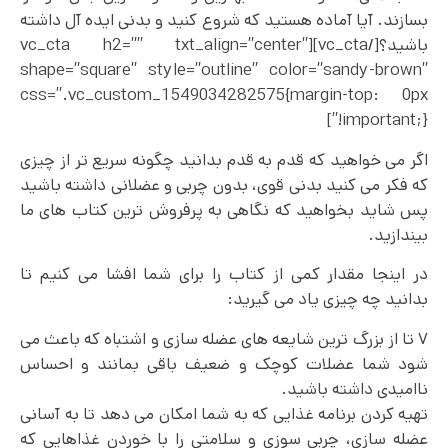
بسازند. آیا آماده هستید که شروع کنید و بدنی ایده آل داشته
باشید؟[/vc_cta][vc_cta h2=”” txt_align=”center”
shape=”square” style=”outline” color=”sandy-brown”
css=”.vc_custom_1549034282575{margin-top: 0px
!important;}”]
اگر می خواهید که قدم به قدم بدانید چگونه سریع تر از چیزی
که فکر می کنید بدنی قوی، بدون چربی و عضلانی داشته باشید
پس شاید بخواهید که نگاهی به پرفروش‌ ترین کتاب‌ های ما
بیندازید.
در اینجا مقدار کمی از کتاب را برای شما افشا می‌ کنیم تا
بدانید چه چیزی یاد می گیرید:
۷ تا از بزرگ ترین شایعه های عضله سازی و اشتباه که باعث می
شود شما عضلات کوچک و ضعیف باقی بمانند و احساس
ناامیدی داشته باشید.
تهیه کردن برنامه غذایی که به شما امکان می‌ دهد تا به آسانی
عضله سازی، چربی سوزی و سلامتی را با خوردن غذاهایی که