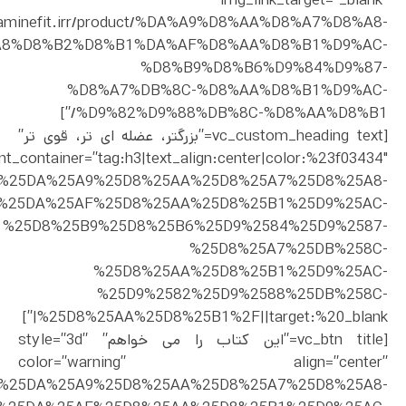
img_link_target=”_blank”
dopaminefit.irr/product/%DA%A9%D8%AA%D8%A7%D8%A8-
A8%D8%B2%D8%B1%DA%AF%D8%AA%D8%B1%D9%AC-
%D8%B9%D8%B6%D9%84%D9%87-
%D8%A7%DB%8C-%D8%AA%D8%B1%D9%AC-
%D9%82%D9%88%DB%8C-%D8%AA%D8%B1/”]
[vc_custom_heading text=”بزرگتر، عضله ای تر، قوی تر”
nt_container=”tag:h3|text_align:center|color:%23f03434″
ct%2F%25DA%25A9%25D8%25AA%25D8%25A7%25D8%25A8-
%25DA%25AF%25D8%25AA%25D8%25B1%25D9%25AC-
%25D8%25B9%25D8%25B6%25D9%2584%25D9%2587-
%25D8%25A7%25DB%258C-
%25D8%25AA%25D8%25B1%25D9%25AC-
%25D9%2582%25D9%2588%25DB%258C-
%25D8%25AA%25D8%25B1%2F||target:%20_blank|”]
[vc_btn title=”این کتاب را می خواهم” style=”3d”
color=”warning” align=”center”
ct%2F%25DA%25A9%25D8%25AA%25D8%25A7%25D8%25A8-