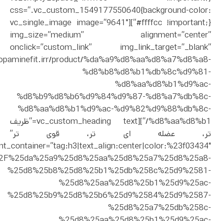
css=”.vc_custom_1549177550640{background-color:
#ffffcc !important;}”][vc_single_image image=”9641″
img_size=”medium” alignment=”center”
onclick=”custom_link” img_link_target=”_blank”
//dopaminefit.irr/product/%da%a9%d8%aa%d8%a7%d8%a8-
%d8%b8%d8%b1%db%8c%d9%81-
%d8%aa%d8%b1%d9%ac-
%d8%b9%d8%b6%d9%84%d9%87-%d8%a7%db%8c-
%d8%aa%d8%b1%d9%ac-%d9%82%d9%88%db%8c-
%d8%aa%d8%b1/”][vc_custom_heading text=”ظریف
تر، عضله ای تر، قوی تر”
nt_container=”tag:h3|text_align:center|color:%23f03434″
uct%2F%25da%25a9%25d8%25aa%25d8%25a7%25d8%25a8-
%25d8%25b8%25d8%25b1%25db%258c%25d9%2581-
%25d8%25aa%25d8%25b1%25d9%25ac-
%25d8%25b9%25d8%25b6%25d9%2584%25d9%2587-
%25d8%25a7%25db%258c-
%25d8%25aa%25d8%25b1%25d9%25ac-