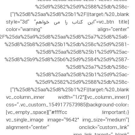
%25d9%2582%25d9%2588%25db%258c-
%25d8%25aa%25d8%25b1%2F||target:%20_blank|”]
[vc_btn title=”این کتاب را می خواهم” style=”3d”
color=”warning” align=”center”
uct%2F%25da%25a9%25d8%25aa%25d8%25a7%25d8%25a8-
%25d8%25b8%25d8%25b1%25db%258c%25d9%2581-
%25d8%25aa%25d8%25b1%25d9%25ac-
%25d8%25b9%25d8%25b6%25d9%2584%25d9%2587-
%25d8%25a7%25db%258c-
%25d8%25aa%25d8%25b1%25d9%25ac-
%25d9%2582%25d9%2588%25db%258c-
%25d8%25aa%25d8%25b1%2F||target:%20_blank|”]
[/vc_column_inner][vc_column_inner width=”1/2″
css=”.vc_custom_1549177573985{background-color:
#ffffcc !important;}”][vc_empty_space]
[vc_single_image image=”9642″ img_size=”medium”
alignment=”center” onclick=”custom_link”