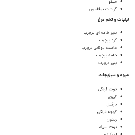
میگو
گوشت بوقلمون
لبنیات و تخم مرغ
پنیر خامه ای پرچرب
کره پرچرب
ماست یونانی پرچرب
خامه پرچرب
پنیر پرچرب
میوه و سبزیجات
توت فرنگی
کیوی
نارگیل
گوجه فرنگی
زیتون
توت سیاه
آووکادو