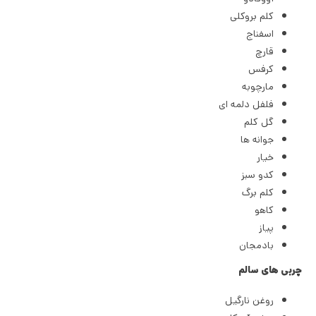
کلم بروکلی
اسفناج
قارچ
کرفس
مارچوبه
فلفل دلمه ای
گل کلم
جوانه ها
خیار
کدو سبز
کلم برگ
کاهو
پیاز
بادمجان
چربی های سالم
روغن نارگیل