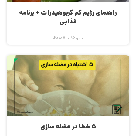
راهنمای رژیم کم کربوهیدرات + برنامه
غذایی
7 دی 98
8 دیدگاه
۵ خطا در عضله سازی