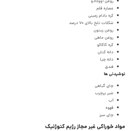
روغن آووکادو
عصاره قلم
کره بادام زمینی
شکلات تلخ بالای ۷۰ درصد
روغن زیتون
روغن ماهی
کره کاکائو
دانه کتان
دانه چیا
فندق
نوشیدنی ها
چای گیاهی
شیر پرچرب
آب
قهوه
چای سبز
مواد خوراکی غیر مجاز رژیم کتوژنیک