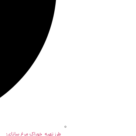
طرز تهیه خوراک مرغ ساتای: