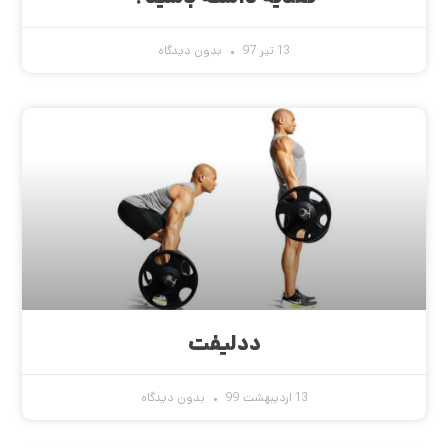
13 تیر 97
بدون دیدگاه
ددلیفت
13 اردیبهشت 99
بدون دیدگاه