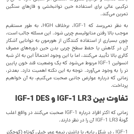
ترکیبی عالی برای استفاده حین توانبخشی و فازهای سنگین
تمرین می‌کند.
به نظر نمی‌رسد که IGF-1، برخلاف HGH، به طور مستقیم
موجب بالا رفتن متابولیسم چربی شود. این مسئله جالب است،
چون بسیاری از استفاده کنندگان از هورمون به توانایی آشکار
آن در کاهش یا حفظ سطح چربی بدن حین دوره‌های مصرف
کالری بالا تأیید می‌کنند، اما با این وجود احتمالاً این به اثر شبه
انسولین IGF-1 مربوط می‌شود که یک وضعیت قند خون پایین
تر را به وجود می‌آورد. توجه به این نکته اهمیت دارد. بعدتر،
زمانی که درباره عوارض جانبی صحبت می‌کنیم، به آن خواهیم
پرداخت.
تفاوت بین
IGF-1 LR3
و
IGF-1 DES
زمانی که اکثر افراد درباره IGF-1 صحبت می‌کنند در واقع اغلب
گونۀ IGF-1 LR3 آن را در نظر دارند.
IGF-1 ، در شکل پایه، با داشتن نیمه عمر خیلی کوتاه (کوچکتر