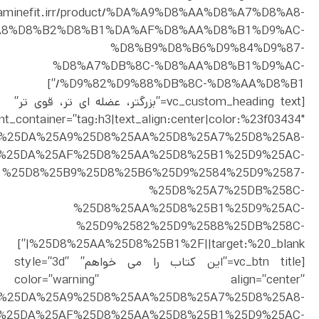
dopaminefit.irr/product/%DA%A9%D8%AA%D8%A7%D8%A8-
A8%D8%B2%D8%B1%DA%AF%D8%AA%D8%B1%D9%AC-
%D8%B9%D8%B6%D9%84%D9%87-
%D8%A7%DB%8C-%D8%AA%D8%B1%D9%AC-
%D9%82%D9%88%DB%8C-%D8%AA%D8%B1/”]
[vc_custom_heading text=”بزرگتر، عضله ای تر، قوی تر”
nt_container=”tag:h3|text_align:center|color:%23f03434″
ct%2F%25DA%25A9%25D8%25AA%25D8%25A7%25D8%25A8-
%25DA%25AF%25D8%25AA%25D8%25B1%25D9%25AC-
%25D8%25B9%25D8%25B6%25D9%2584%25D9%2587-
%25D8%25A7%25DB%258C-
%25D8%25AA%25D8%25B1%25D9%25AC-
%25D9%2582%25D9%2588%25DB%258C-
%25D8%25AA%25D8%25B1%2F||target:%20_blank|”]
[vc_btn title=”این کتاب را می خواهم” style=”3d”
color=”warning” align=”center”
ct%2F%25DA%25A9%25D8%25AA%25D8%25A7%25D8%25A8-
%25DA%25AF%25D8%25AA%25D8%25B1%25D9%25AC-