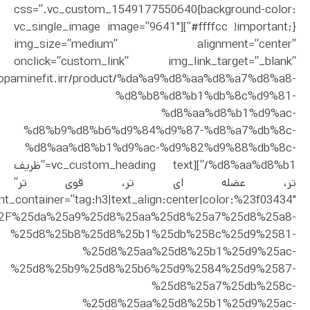
css=”.vc_custom_1549177550640{background-color:
#ffffcc !important;}”][vc_single_image image=”9641″
img_size=”medium” alignment=”center”
onclick=”custom_link” img_link_target=”_blank”
//dopaminefit.irr/product/%da%a9%d8%aa%d8%a7%d8%a8-
%d8%b8%d8%b1%db%8c%d9%81-
%d8%aa%d8%b1%d9%ac-
%d8%b9%d8%b6%d9%84%d9%87-%d8%a7%db%8c-
%d8%aa%d8%b1%d9%ac-%d9%82%d9%88%db%8c-
%d8%aa%d8%b1/”][vc_custom_heading text=”ظریف
تر، عضله ای تر، قوی تر”
nt_container=”tag:h3|text_align:center|color:%23f03434″
uct%2F%25da%25a9%25d8%25aa%25d8%25a7%25d8%25a8-
%25d8%25b8%25d8%25b1%25db%258c%25d9%2581-
%25d8%25aa%25d8%25b1%25d9%25ac-
%25d8%25b9%25d8%25b6%25d9%2584%25d9%2587-
%25d8%25a7%25db%258c-
%25d8%25aa%25d8%25b1%25d9%25ac-