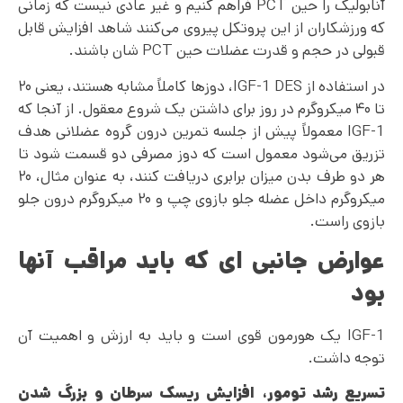
آنابولیک را حین PCT فراهم کنیم و غیر عادی نیست که زمانی
که ورزشکاران از این پروتکل پیروی می‌کنند شاهد افزایش قابل
قبولی در حجم و قدرت عضلات حین PCT شان باشند.
در استفاده از IGF-1 DES، دوزها کاملاً مشابه هستند، یعنی ۲۰
تا ۴۰ میکروگرم در روز برای داشتن یک شروع معقول. از آنجا که
IGF-1 معمولاً پیش از جلسه تمرین درون گروه عضلانی هدف
تزریق می‌شود معمول است که دوز مصرفی دو قسمت شود تا
هر دو طرف بدن میزان برابری دریافت کنند، به عنوان مثال، ۲۰
میکروگرم داخل عضله جلو بازوی چپ و ۲۰ میکروگرم درون جلو
بازوی راست.
عوارض جانبی
ای
که باید مراقب آنها
بود
IGF-1 یک هورمون قوی است و باید به ارزش و اهمیت آن
توجه داشت.
تسریع رشد تومور، افزایش ریسک سرطان و بزرگ شدن