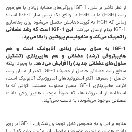
از نظر تأثیر بر بدن، IGF-1 ویژگی‌های مشابه زیادی با هورمون
رشد (HGH) دارد. HGH در واقع یک پیش ساز IGF-1 است؛
زمانی که HGH به گیرنده‌هایش متصل می‌شود برای رهاسازی
IGF-1 پیام ارسال می‌کند.
این
IGF-1
است که رشد عضلانی
را تحریک می‌کند و متابولیسم پروتئین را بالا می‌برد.
IGF-1
به میزان بسیار زیادی آنابولیک است و هم
هایپرتروفی (رشد) عضلانی و هم هایپرپلازی (تشکیل
سلول‌های عضلانی جدید) را افزایش می‌دهد.
با وجود اینکه
سطح رشد عضلانی حاصل از مصرف IGF-1 کمتر از میزان رشد
حاصل از مصرف اکثر استروئیدهای آندروژنیک آنابولیک است،
اثرات هایپرپلازی IGF-1 بسیار مطلوب هستند، اثراتی که با
استفاده از استروئیدها، که صرفاً موجب هایپرتروفی بافت
عضلانی موجود می‌شوند، به دست نمی‌آیند.
علاوه بر این و به خصوص قابل توجه ورزشکاران، IGF-1 بر روی
بافت همبند و ترمیم غضروف مفصلی اثر مثبتی دارد که آن را