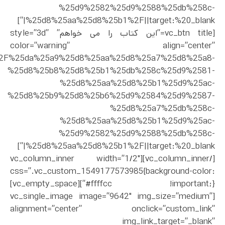
%25d9%2582%25d9%2588%25db%258c-
%25d8%25aa%25d8%25b1%2F||target:%20_blank|”]
[vc_btn title=”این کتاب را می خواهم” style=”3d”
color=”warning” align=”center”
uct%2F%25da%25a9%25d8%25aa%25d8%25a7%25d8%25a8-
%25d8%25b8%25d8%25b1%25db%258c%25d9%2581-
%25d8%25aa%25d8%25b1%25d9%25ac-
%25d8%25b9%25d8%25b6%25d9%2584%25d9%2587-
%25d8%25a7%25db%258c-
%25d8%25aa%25d8%25b1%25d9%25ac-
%25d9%2582%25d9%2588%25db%258c-
%25d8%25aa%25d8%25b1%2F||target:%20_blank|”]
[/vc_column_inner][vc_column_inner width=”1/2″
css=”.vc_custom_1549177573985{background-color:
#ffffcc !important;}”][vc_empty_space]
[vc_single_image image=”9642″ img_size=”medium”
alignment=”center” onclick=”custom_link”
img_link_target=”_blank”