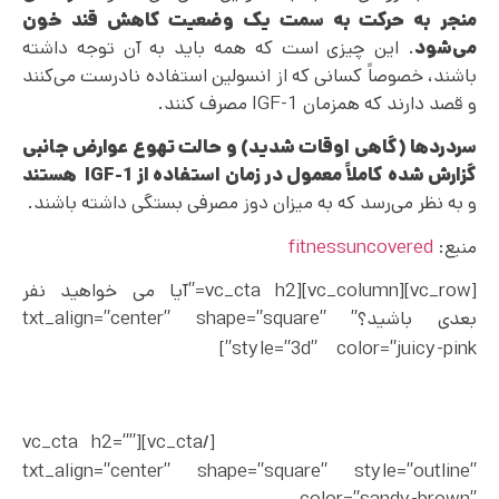
منجر به حرکت به سمت یک وضعیت کاهش قند خون
می‌شود
. این چیزی است که همه باید به آن توجه داشته
باشند، خصوصاً کسانی که از انسولین استفاده نادرست می‌کنند
و قصد دارند که همزمان IGF-1 مصرف کنند.
سردردها (گاهی اوقات شدید) و حالت تهوع عوارض جانبی
گزارش شده کاملاً معمول در زمان استفاده از
IGF-1
هستند
و به نظر می‌رسد که به میزان دوز مصرفی بستگی داشته باشند.
منبع:
fitnessuncovered
[vc_row][vc_column][vc_cta h2=”آیا می خواهید نفر
بعدی باشید؟” txt_align=”center” shape=”square”
افراد بسیار زیادی با
style=”3d” color=”juicy-pink”]
خواندن کتاب های ما توانسته اند بهترین و دلخواه ترین
بدن خود را بسازند. آیا آماده هستید که شروع کنید و
بدنی ایده آل داشته باشید؟
[/vc_cta][vc_cta h2=””
txt_align=”center” shape=”square” style=”outline”
color=”sandy-brown”