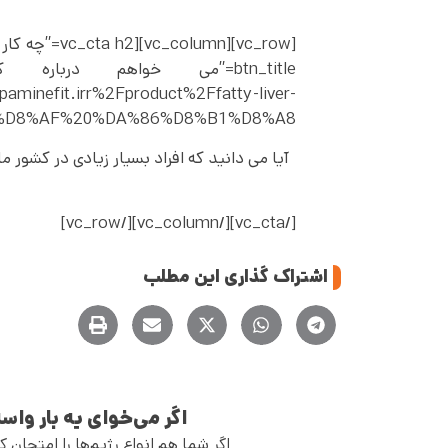
aminefit.irr%2Fproduct%2Ffatty-liver-
D8%AF%20%DA%86%D8%B1%D8%A8||”]
آیا می دانید که افراد بسیار زیادی در کشور
[/vc_cta][/vc_column][/vc_row]
اشتراک گذاری این مطلب
اگر می‌خوای یه بار وا
اگر شما هم انواع رژیم‌ها را امتحان