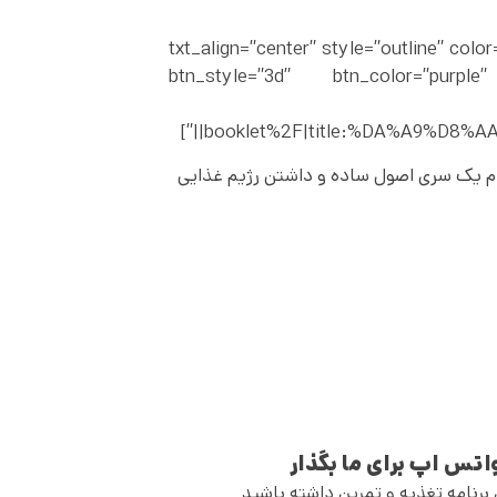
شته باشیم؟” txt_align=”center” style=”outline” color=”sky” add_button=”bottom”
یشتر بدانم” btn_style=”3d” btn_color=”purple” btn_align=”center”
booklet%2F|title:%DA%A9%D
نجام یک سری اصول ساده و داشتن رژیم غذایی
اتس اپ برای ما بگذار
 برنامه تغذیه و تمرین داشته باشید