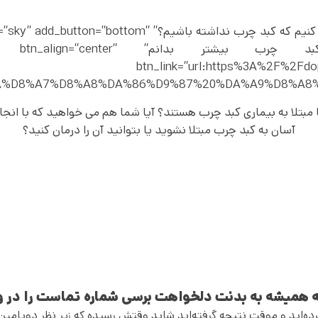
[vc_row][vc_column][vc_cta h2=”چه کار کنیم که کبد چرب ندا
btn_title=”می خواهم درباره کبد چرب ب
btn_link=”url:https%3A%2F%2Fdop
8%AA%D8%A7%D8%A8%DA%86%D9%87%20%DA%A9%D8%A8%
 ما مبتلا به بیماری کبد چرب هستند؟ آیا شما هم می خواهید که با ا
آسان به کبد چرب مبتلا نشوید یا بتوانید آن را درمان کنید؟
سه همیشه به بدنت دلخواهت برسی شماره تماست را در و
 کرده‌اید و موقت نتیجه گرفته‌اید شاید وقتش رسیده که زیر نظر دوپامین