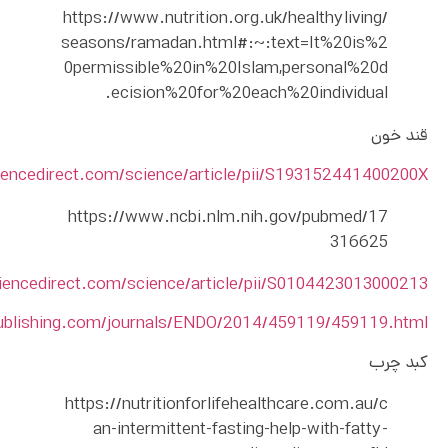
https://www.nutrition.org.uk/healthyliving/
seasons/ramadan.html#:~:text=It%20is%2
0permissible%20in%20Islam,personal%20d
ecision%20for%20each%20individual.
قند خون
iencedirect.com/science/article/pii/S193152441400200X
https://www.ncbi.nlm.nih.gov/pubmed/17
316625
iencedirect.com/science/article/pii/S0104423013000213
ublishing.com/journals/ENDO/2014/459119/459119.html
کبد چرب
https://nutritionforlifehealthcare.com.au/c
an-intermittent-fasting-help-with-fatty-