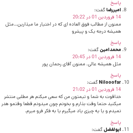
پاسخ
امیررضا
گفت:
14 فروردین 01 در 20:22
ممنون از مطالب فوق العاده ای که در اختیار ما میذارین…مثل
همیشه درجه یک و پیشرو
پاسخ
محمدامین
گفت:
14 فروردین 01 در 20:45
مثل همیشه عالی. ممنون آقای رحمان پور
پاسخ
Nilooofar
گفت:
14 فروردین 01 در 21:02
خداقوت به شما و تیمتون من که سعی میکنم هر مطلبی منتشر
میکنید حتما وقت بذارم و بخونم چون میدونم قطعا وقتمو هدر
نمیدم و یا یه چیزی یاد میگیرم یا به فکر فرو میرم.
پاسخ
ابولفضل
گفت: