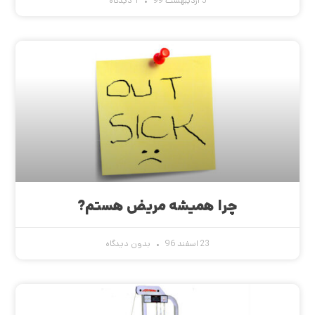
5 اردیبهشت 99
1 دیدگاه
چرا همیشه مریض هستم?
23 اسفند 96
بدون دیدگاه