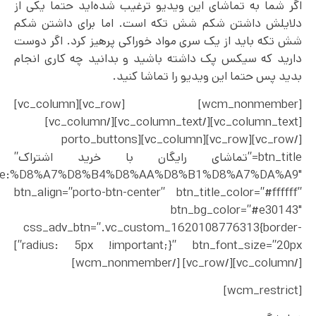
اگر شما به تماشای این ویدیو ترغیب شده‌اید حتما یکی از
دلایلش داشتن شکم شش تکه است. اما برای داشتن شکم
شش تکه باید از یک سری مواد خوراکی پرهیز کرد. اگر دوست
دارید که سیکس پک داشته باشید و بدانید چه کاری انجام
بدید پس حتما این ویدیو را تماشا کنید.
[wcm_nonmember] [vc_row][vc_column]
[vc_column_text][/vc_column_text][/vc_column]
[/vc_row][vc_row][vc_column][porto_buttons
btn_title=”تماشای رایگان با خرید اشتراک”
%2F|title:%D8%A7%D8%B4%D8%AA%D8%B1%D8%A7%DA%A9″
btn_align=”porto-btn-center” btn_title_color=”#ffffff”
btn_bg_color=”#e30143″
css_adv_btn=”.vc_custom_1620108776313{border-
radius: 5px !important;}” btn_font_size=”20px”]
[/vc_column][/vc_row] [/wcm_nonmember]
[wcm_restrict]