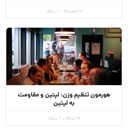
13 اسفند 96
1 دیدگاه
هورمون تنظیم وزن: لپتین و مقاومت
به لپتین
19 تیر 99
1 دیدگاه