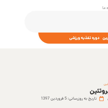
 ما
رین
دوره تغذیه ورزشی
ین
روتئین
تاریخ به روزرسانی:
5 فروردین 1397