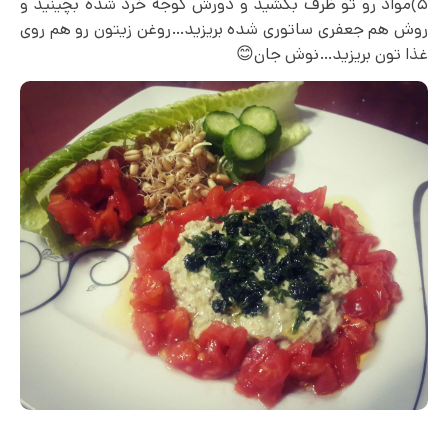
۵)مواد رو تو ظرف بکشید و دورش گوجه خرد شده بچینید و
روش هم جعفری ساتوری شده بریزید…روغن زیتون رو هم روی
غذا تون بریزید…نوش جان😊