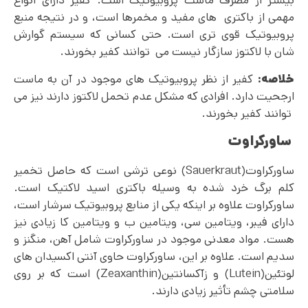
بیشتر از مصرف ماست پروبیوتیک است. کفیر دارای انواع
مهمی از باکتری های مفید و مخمرها است، و در نتیجه منبع
پروبیوتیک قوی تری است. حتی کسانی که سیستم گوارش
شان با لاکتوز سازگار نیست می توانند کفیر بخورند.
خلاصه:
کفیر از نظر پروبیوتیک های موجود در آن به ماست
ارجحیت دارد. افرادی که مشکل عدم تحمل لاکتوز دارند نیز می
توانند کفیر بخورند.
ساورکراوت
ساورکراوت(Sauerkraut) نوعی ترشی است که حاصل تخمیر
کلم برگ خرد شده به وسیله باکتری اسید لاکتیک است.
ساورکراوت علاوه بر اینکه یکی از منابع پروبیوتیک سرشار است،
دارای فیبر، ویتامین سی، ویتامین ب و ویتامین کا زیادی نیز
هست. مواد معدنی موجود در ساورکراوت شامل آهن، منگنز و
سدیم است. علاوه بر این، ساورکراوت حاوی آنتی اکسیدان های
لوتئین(Lutein) و زآکسانتین(Zeaxanthin) است که بر روی
سلامتی چشم تأثیر زیادی دارند.