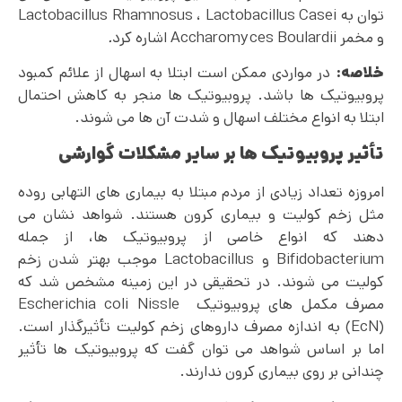
توان به Lactobacillus Rhamnosus ، Lactobacillus Casei
و مخمر
Accharomyces Boulardii اشاره کرد
.
خلاصه:
در مواردی ممکن است ابتلا به اسهال از علائم کمبود
پروبیوتیک ها باشد. پروبیوتیک ها منجر به کاهش احتمال
ابتلا به انواع مختلف اسهال و شدت آن ها می شوند.
تأثیر پروبیوتیک ها بر سایر مشکلات گوارشی
امروزه تعداد زیادی از مردم مبتلا به بیماری های التهابی روده
مثل زخم کولیت و بیماری کرون هستند. شواهد نشان می
دهند که انواع خاصی از پروبیوتیک ها، از جمله
Bifidobacterium و Lactobacillus موجب بهتر شدن زخم
کولیت می شوند. در تحقیقی در این زمینه مشخص شد که
مصرف مکمل های پروبیوتیک Escherichia coli Nissle
(EcN) به اندازه مصرف داروهای زخم کولیت تأثیرگذار است.
اما بر اساس شواهد می توان گفت که پروبیوتیک ها تأثیر
چندانی بر روی بیماری کرون ندارند.