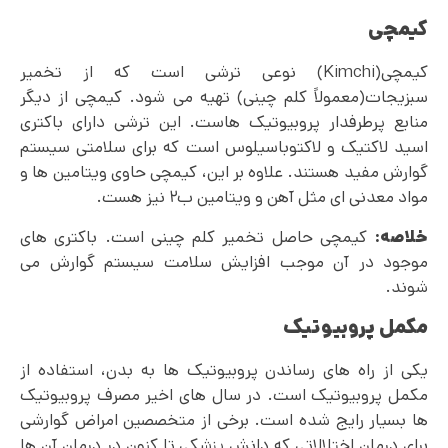
کیمچی
کیمچی(Kimchi) نوعی ترشی است که از تخمیر
سبزیجات(معمولاً کلم چینی) تهیه می شود. کیمچی از دیگر
منابع پرطرفدار پروبیوتیک هاست. این ترشی دارای باکتری
اسید لاکتیک و لاکتوباسیلوس است که برای سلامتی سیستم
گوارش مفید هستند. علاوه بر این، کیمچی حاوی ویتامین ها و
مواد معدنی ای مثل آهن و ویتامین ب۲ نیز هست.
خلاصه:
کیمچی حاصل تخمیر کلم چینی است. باکتری های
موجود در آن موجب افزایش سلامت سیستم گوارش می
شوند.
مکمل پروبیوتیک
یکی از راه های رساندن پروبیوتیک ها به بدن، استفاده از
مکمل پروبیوتیک است. در سال های اخیر مصرف پروبیوتیک
ها بسیار رایج شده است. برخی از متخصصین امراض گوارشی
برای درمان اختلالاتی که دانش پزشکی تا کنون در درمان آن ها