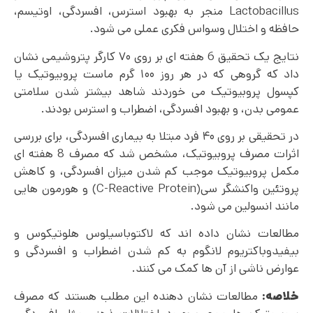
Lactobacillus منجر به بهبود استرس، افسردگی، اوتیسم،
حافظه و اختلال وسواس فکری عملی می شود.
نتایج یک تحقیق 6 هفته ای بر روی ۷۰ کارگر پتروشیمی نشان
داد که گروهی که در هر روز ۱۰۰ گرم ماست پروبیوتیک یا
کپسول پروبیوتیک می خوردند شاهد بیشتر شدن سلامتی
عمومی بدن، و بهبود افسردگی، اضطراب و استرس بودند.
در تحقیقی بر روی ۴۰ فرد مبتلا به بیماری افسردگی، برای بررسی
اثرات مصرف پروبیوتیک، مشخص شد که مصرف 8 هفته ای
مکمل پروبیوتیک موجب کم شدن میزان افسردگی، و کاهش
پروتئین واکنشگر سی(C-Reactive Protein) و هورمون هایی
مانند انسولین می شود.
مطالعات نشان داده اند که لاکتوباسیلوس هلوتیکوس و
بیفیدوباکتریوم لانگوم به کم شدن اضطراب و افسردگی و
عوارض ناشی از آن ها کمک می کنند.
خلاصه:
مطالعات نشان دهنده این مطلب هستند که مصرف