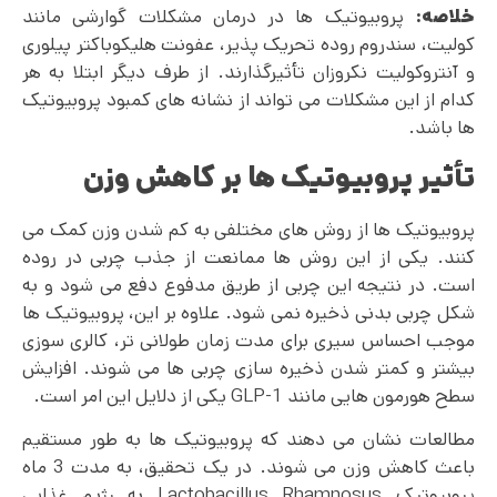
خلاصه:
پروبیوتیک ها در درمان مشکلات گوارشی مانند
کولیت، سندروم روده تحریک پذیر، عفونت هلیکوباکتر پیلوری
و آنتروکولیت نکروزان تأثیرگذارند. از طرف دیگر ابتلا به هر
کدام از این مشکلات می تواند از نشانه های کمبود پروبیوتیک
ها باشد.
تأثیر پروبیوتیک ها بر کاهش وزن
پروبیوتیک ها از روش های مختلفی به کم شدن وزن کمک می
کنند. یکی از این روش ها ممانعت از جذب چربی در روده
است. در نتیجه این چربی از طریق مدفوع دفع می شود و به
شکل چربی بدنی ذخیره نمی شود. علاوه بر این، پروبیوتیک ها
موجب احساس سیری برای مدت زمان طولانی تر، کالری سوزی
بیشتر و کمتر شدن ذخیره سازی چربی ها می شوند. افزایش
سطح هورمون هایی مانند GLP-1 یکی از دلایل این امر است.
مطالعات نشان می دهند که پروبیوتیک ها به طور مستقیم
باعث کاهش وزن می شوند. در یک تحقیق، به مدت 3 ماه
پروبیوتیک Lactobacillus Rhamnosus به رژیم غذایی