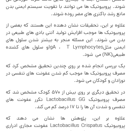
شوند. پروبیوتیک ها می توانند با تقویت سیستم ایمنی بدن
مانع رشد باکتری های مضر روده شوند.
علاوه بر این، تحقیقات نشان دهنده این هستند که بعضی از
پروبیوتیک ها موجب افزایش تولید آنتی بادی های طبیعی در
بدن می شوند. این مسئله منجر به بیشتر شدن سلول های
ایمنی مثلIgA ، T Lymphocytesو سلول های کشنده
طبیعی(NK) می شود.
یک بررسی انجام شده بر روی چندین تحقیق مشخص کرد که
مصرف پروبیوتیک ها موجب کم شدن عفونت های تنفسی در
نوزادان و کودکان می شود.
در تحقیق دیگری بر روی بیش از ۵۷۰ کودک مشخص شد که
مصرف پروبیوتیک Lactobacillus GG تکرر عفونت های
تنفسی و شدت آن ها را تا ۱۷ درصد کم می کند.
علاوه بر این، پژوهش ها نشان می دهند که
پروبیوتیک Lactobacillus Crispatus عفونت مجاری ادراری