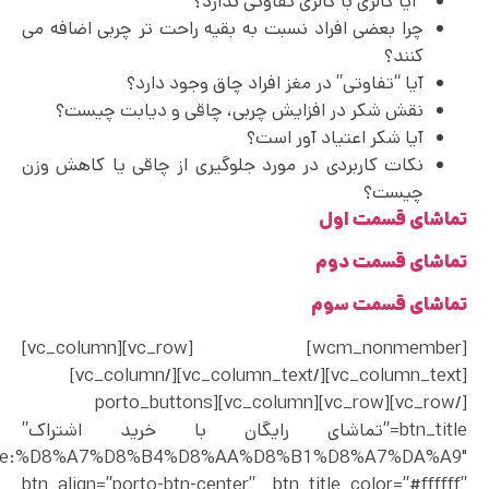
“آیا کالری با کالری تفاوتی ندارد؟”
چرا بعضی افراد نسبت به بقیه راحت تر چربی اضافه می
کنند؟
آیا “تفاوتی” در مغز افراد چاق وجود دارد؟
نقش شکر در افزایش چربی، چاقی و دیابت چیست؟
آیا شکر اعتیاد آور است؟
نکات کاربردی در مورد جلوگیری از چاقی یا کاهش وزن
چیست؟
تماشای قسمت اول
تماشای قسمت دوم
تماشای قسمت سوم
[wcm_nonmember] [vc_row][vc_column]
[vc_column_text][/vc_column_text][/vc_column]
[/vc_row][vc_row][vc_column][porto_buttons
btn_title=”تماشای رایگان با خرید اشتراک”
%2F|title:%D8%A7%D8%B4%D8%AA%D8%B1%D8%A7%DA%A9″
btn_align=”porto-btn-center” btn_title_color=”#ffffff”