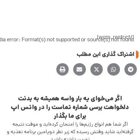
[/wcm_restrict]
ia error: Format(s) not supported or source(s) not found
دریافت پرونده: https://dopaminefit.irr/wp-content/uploads/2019/06/Whats-Really-Making-Us-Fat-Carbs-Sugar_Part4.mp4?_=1
اشتراک گذاری این مطلب
00:00
اگر می‌خوای یه بار واسه همیشه به بدنت
دلخواهت برسی شماره تماست را در واتس اپ
برای ما بگذار
اگر شما هم انواع رژیم‌ها را امتحان کرده‌اید و موقت نتیجه
گرفته‌اید شاید وقتش رسیده که زیر نظر دوپامین برنامه تغذیه و
تمرین داشته باشید