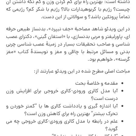
داشته است: بهترین راه برای کم کردن وزن و کم نگه داشتن آن
چیست؟ رژیم با کربوهیدارات بالا؟ رژیم با شکر کم؟ رژیمی که
تماماً پروتئین باشد؟ و سوالاتی از این دست.
در این ویدئو شاهد مصاحبة «جف نیپرد»، بدنساز طبیعی حرفه
ای، پاورلیفتر و مربی بدنسازی، با «استفان گینی»، دکترای عصب
شناسی و صاحب تحقیقات بسیار در زمینۀ عصب شناسی چربی
بدنی و مسائل مرتبط با چاقی و مغز و نویسندۀ کتاب «مغز
گرسنه»، خواهیم بود.
مباحث اصلی مطرح شده در این ویدئو عبارتند از:
مقدمه و خلاصۀ بحث
آیا مدل کالری ورودی-کالری خروجی برای افزایش وزن
درست است؟
آیا اندازه گیری و یادداشت کالری ها یا “کمتر خوردن و
تحرک بیشتر” بهترین راه برای کاهش وزن است؟
علم در رابطه با مدل کالری ورودی-کالری خروجی چه می
گوید؟