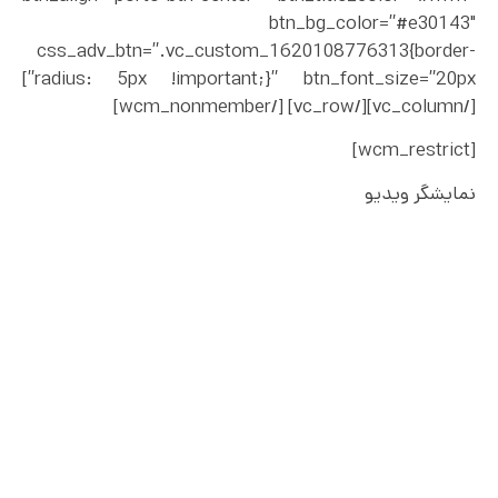
btn_bg_color=”#e30143″
css_adv_btn=”.vc_custom_1620108776313{border-
radius: 5px !important;}” btn_font_size=”20px”]
[/vc_column][/vc_row] [/wcm_nonmember]
[wcm_restrict]
نمایشگر ویدیو