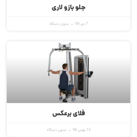
جلو بازو لاری
7 دی 96
بدون دیدگاه
فلای برعکس
13 بهمن 98
بدون دیدگاه