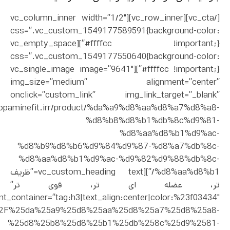
[/vc_cta][vc_row_inner][vc_column_inner width=”1/2″
css=”.vc_custom_1549177589591{background-color:
#ffffcc !important;}”][vc_empty_space
css=”.vc_custom_1549177550640{background-color:
#ffffcc !important;}”][vc_single_image image=”9641″
img_size=”medium” alignment=”center”
onclick=”custom_link” img_link_target=”_blank”
//dopaminefit.irr/product/%da%a9%d8%aa%d8%a7%d8%a8-
%d8%b8%d8%b1%db%8c%d9%81-
%d8%aa%d8%b1%d9%ac-
%d8%b9%d8%b6%d9%84%d9%87-%d8%a7%db%8c-
%d8%aa%d8%b1%d9%ac-%d9%82%d9%88%db%8c-
%d8%aa%d8%b1/”][vc_custom_heading text=”ظریف
تر، عضله ای تر، قوی تر”
nt_container=”tag:h3|text_align:center|color:%23f03434″
uct%2F%25da%25a9%25d8%25aa%25d8%25a7%25d8%25a8-
%25d8%25b8%25d8%25b1%25db%258c%25d9%2581-