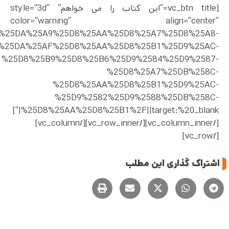
[vc_btn title=”این کتاب را می خواهم” style=”3d”
color=”warning” align=”center”
ct%2F%25DA%25A9%25D8%25AA%25D8%25A7%25D8%25A8-
%25DA%25AF%25D8%25AA%25D8%25B1%25D9%25AC-
%25D8%25B9%25D8%25B6%25D9%2584%25D9%2587-
%25D8%25A7%25DB%258C-
%25D8%25AA%25D8%25B1%25D9%25AC-
%25D9%2582%25D9%2588%25DB%258C-
%25D8%25AA%25D8%25B1%2F||target:%20_blank|”]
[/vc_column_inner][/vc_row_inner][/vc_column]
[/vc_row]
اشتراک گذاری این مطلب