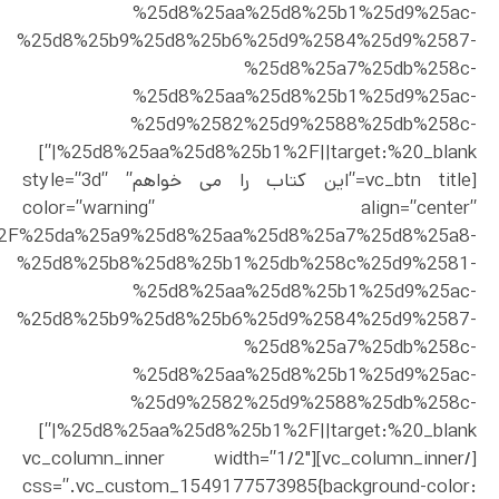
%25d8%25aa%25d8%25b1%25d9%25ac-
%25d8%25b9%25d8%25b6%25d9%2584%25d9%2587-
%25d8%25a7%25db%258c-
%25d8%25aa%25d8%25b1%25d9%25ac-
%25d9%2582%25d9%2588%25db%258c-
%25d8%25aa%25d8%25b1%2F||target:%20_blank|”]
[vc_btn title=”این کتاب را می خواهم” style=”3d”
color=”warning” align=”center”
uct%2F%25da%25a9%25d8%25aa%25d8%25a7%25d8%25a8-
%25d8%25b8%25d8%25b1%25db%258c%25d9%2581-
%25d8%25aa%25d8%25b1%25d9%25ac-
%25d8%25b9%25d8%25b6%25d9%2584%25d9%2587-
%25d8%25a7%25db%258c-
%25d8%25aa%25d8%25b1%25d9%25ac-
%25d9%2582%25d9%2588%25db%258c-
%25d8%25aa%25d8%25b1%2F||target:%20_blank|”]
[/vc_column_inner][vc_column_inner width=”1/2″
css=”.vc_custom_1549177573985{background-color: