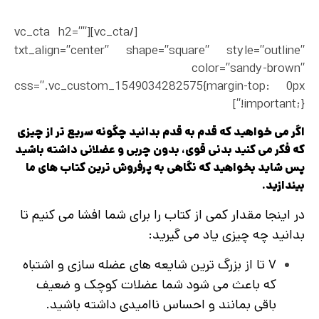
بدن خود را بسازند. آیا آماده هستید که شروع کنید و
بدنی ایده آل داشته باشید؟
[/vc_cta][vc_cta h2=””
txt_align=”center” shape=”square” style=”outline”
color=”sandy-brown”
css=”.vc_custom_1549034282575{margin-top: 0px
!important;}”]
اگر می خواهید که قدم به قدم بدانید چگونه سریع تر از چیزی
که فکر می کنید بدنی قوی، بدون چربی و عضلانی داشته باشید
پس شاید بخواهید که نگاهی به پرفروش‌ ترین کتاب‌ های ما
بیندازید.
در اینجا مقدار کمی از کتاب را برای شما افشا می‌ کنیم تا
بدانید چه چیزی یاد می گیرید:
۷ تا از بزرگ ترین شایعه های عضله سازی و اشتباه
که باعث می شود شما عضلات کوچک و ضعیف
باقی بمانند و احساس ناامیدی داشته باشید.