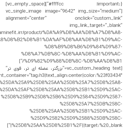
#ffffcc !important;}”][vc_empty_space]
[vc_single_image image=”9642″ img_size=”medium”
alignment=”center” onclick=”custom_link”
img_link_target=”_blank”
dopaminefit.irr/product/%DA%A9%D8%AA%D8%A7%D8%A8-
A8%D8%B2%D8%B1%DA%AF%D8%AA%D8%B1%D9%AC-
%D8%B9%D8%B6%D9%84%D9%87-
%D8%A7%DB%8C-%D8%AA%D8%B1%D9%AC-
%D9%82%D9%88%DB%8C-%D8%AA%D8%B1/”]
[vc_custom_heading text=”بزرگتر، عضله ای تر، قوی تر”
nt_container=”tag:h3|text_align:center|color:%23f03434″
ct%2F%25DA%25A9%25D8%25AA%25D8%25A7%25D8%25A8-
%25DA%25AF%25D8%25AA%25D8%25B1%25D9%25AC-
%25D8%25B9%25D8%25B6%25D9%2584%25D9%2587-
%25D8%25A7%25DB%258C-
%25D8%25AA%25D8%25B1%25D9%25AC-
%25D9%2582%25D9%2588%25DB%258C-
%25D8%25AA%25D8%25B1%2F||target:%20_blank|”]