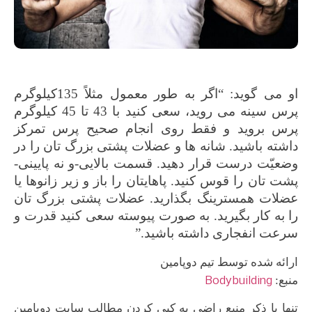
او می گوید: “اگر به طور معمول مثلاً 135کیلوگرم
پرس سینه می روید، سعی کنید با 43 تا 45 کیلوگرم
پرس بروید و فقط روی انجام صحیح پرس تمرکز
داشته باشید. شانه ها و عضلات پشتی بزرگ تان را در
وضعیّت درست قرار دهید. قسمت بالایی-و نه پایینی-
پشت تان را قوس کنید. پاهایتان را باز و زیر زانوها یا
عضلات همسترینگ بگذارید. عضلات پشتی بزرگ تان
را به کار بگیرید. به صورت پیوسته سعی کنید قدرت و
سرعت انفجاری داشته باشید.”
ارائه شده توسط تیم دوپامین
Bodybuilding
منبع:
تنها با ذکر منبع راضی به کپی کردن مطالب سایت دوپامین