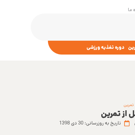
 ما
رین
دوره تغذیه ورزشی
 تمرین
 از تمرین
تاریخ به روزرسانی:
30 دی 1398