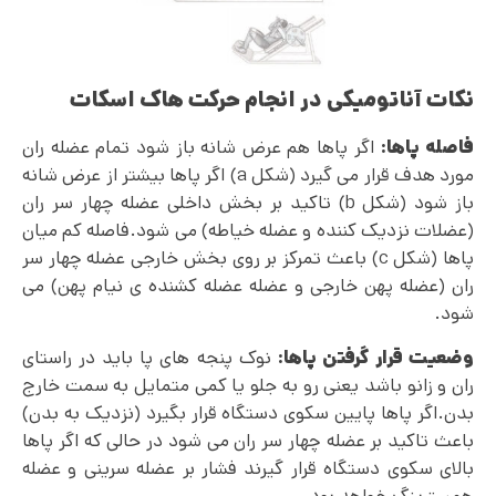
نکات آناتومیکی در انجام حرکت هاک اسکات
فاصله پاها:
اگر پاها هم عرض شانه باز شود تمام عضله ران
مورد هدف قرار می گیرد (شکل a) اگر پاها بیشتر از عرض شانه
باز شود (شکل b) تاکید بر بخش داخلی عضله چهار سر ران
(عضلات نزدیک کننده و عضله خیاطه) می شود.فاصله کم میان
پاها (شکل c) باعث تمرکز بر روی بخش خارجی عضله چهار سر
ران (عضله پهن خارجی و عضله عضله کشنده ی نیام پهن) می
شود.
وضعیت قرار گرفتن پاها:
نوک پنجه های پا باید در راستای
ران و زانو باشد یعنی رو به جلو یا کمی متمایل به سمت خارج
بدن.اگر پاها پایین سکوی دستگاه قرار بگیرد (نزدیک به بدن)
باعث تاکید بر عضله چهار سر ران می شود در حالی که اگر پاها
بالای سکوی دستگاه قرار گیرند فشار بر عضله سرینی و عضله
همسترینگ خواهد بود.