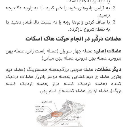
پا باید رو به جلو باشد.
به آرامی زانوهای خود را خم کنید تا به زاویه ۹۰ درجه
برسید.
با صاف کردن زانوها وزنه را به سمت بالا فشار دهید تا
به نقطه شروع بازگردد.
عضلات درگیر در انجام حرکت هاک اسکات
عضلات اصلی:
عضله چهار سر ران (عضله راست رانی٬ عضله پهن
بیرونی٬ عضله پهن درونی٬ عضله پهن میانی)
دیگر عضلات:
عضله سرینی بزرگ٬عضله همسترینگ (عضله نیم
وتری٬ عضله ی نیم غشایی ٬عضله دوسر رانی)٬ عضلات نزدیک
کننده (عضله نزدیک کننده دراز ٬عضله نزدیک کننده
بزرگ)٬ عضله نواری٬ عضله کشنده ی نیام پهن