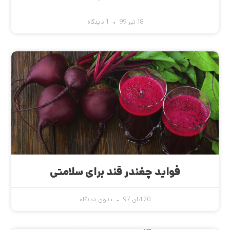
18 تیر 99
1 دیدگاه
فواید چغندر قند برای سلامتی
20 آبان 97
بدون دیدگاه