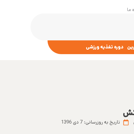
 ما
رین
دوره تغذیه ورزشی
زکش
تاریخ به روزرسانی:
7 دی 1396