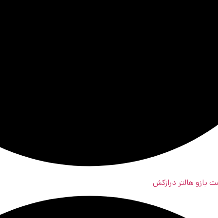
 بازو هالتر درازکش