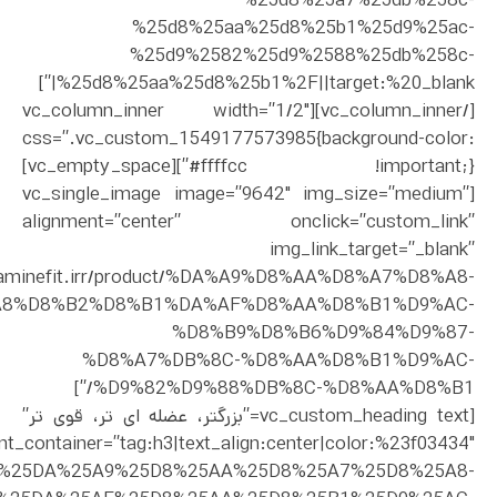
%25d8%25aa%25d8%25b1%25d9%25ac-
%25d9%2582%25d9%2588%25db%258c-
%25d8%25aa%25d8%25b1%2F||target:%20_blank|”]
[/vc_column_inner][vc_column_inner width=”1/2″
css=”.vc_custom_1549177573985{background-color:
#ffffcc !important;}”][vc_empty_space]
[vc_single_image image=”9642″ img_size=”medium”
alignment=”center” onclick=”custom_link”
img_link_target=”_blank”
dopaminefit.irr/product/%DA%A9%D8%AA%D8%A7%D8%A8-
A8%D8%B2%D8%B1%DA%AF%D8%AA%D8%B1%D9%AC-
%D8%B9%D8%B6%D9%84%D9%87-
%D8%A7%DB%8C-%D8%AA%D8%B1%D9%AC-
%D9%82%D9%88%DB%8C-%D8%AA%D8%B1/”]
[vc_custom_heading text=”بزرگتر، عضله ای تر، قوی تر”
nt_container=”tag:h3|text_align:center|color:%23f03434″
ct%2F%25DA%25A9%25D8%25AA%25D8%25A7%25D8%25A8-