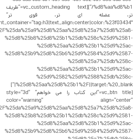
%d8%aa%d8%b1/”][vc_custom_heading text=”ظریف
تر، عضله ای تر، قوی تر”
nt_container=”tag:h3|text_align:center|color:%23f03434″
uct%2F%25da%25a9%25d8%25aa%25d8%25a7%25d8%25a8-
%25d8%25b8%25d8%25b1%25db%258c%25d9%2581-
%25d8%25aa%25d8%25b1%25d9%25ac-
%25d8%25b9%25d8%25b6%25d9%2584%25d9%2587-
%25d8%25a7%25db%258c-
%25d8%25aa%25d8%25b1%25d9%25ac-
%25d9%2582%25d9%2588%25db%258c-
%25d8%25aa%25d8%25b1%2F||target:%20_blank|”]
[vc_btn title=”این کتاب را می خواهم” style=”3d”
color=”warning” align=”center”
uct%2F%25da%25a9%25d8%25aa%25d8%25a7%25d8%25a8-
%25d8%25b8%25d8%25b1%25db%258c%25d9%2581-
%25d8%25aa%25d8%25b1%25d9%25ac-
%25d8%25b9%25d8%25b6%25d9%2584%25d9%2587-
%25d8%25a7%25db%258c-