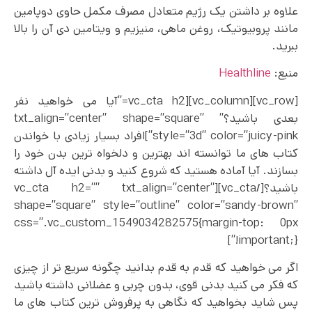
علاوه بر داشتن یک رژیم متعادل مصرف مکمل حاوی دوپامین
مانند پروبیوتیک، روغن ماهی، منیزیم و ویتامین دی آن را بالا
ببرید.
منبع:
Healthline
[vc_row][vc_column][vc_cta h2=”آیا می خواهید نفر
بعدی باشید؟” txt_align=”center” shape=”square”
style=”3d” color=”juicy-pink”]افراد بسیار زیادی با خواندن
کتاب های ما توانسته اند بهترین و دلخواه ترین بدن خود را
بسازند. آیا آماده هستید که شروع کنید و بدنی ایده آل داشته
باشید؟[/vc_cta][vc_cta h2=”” txt_align=”center”
shape=”square” style=”outline” color=”sandy-brown”
css=”.vc_custom_1549034282575{margin-top: 0px
!important;}”]
اگر می خواهید که قدم به قدم بدانید چگونه سریع تر از چیزی
که فکر می کنید بدنی قوی، بدون چربی و عضلانی داشته باشید
پس شاید بخواهید که نگاهی به پرفروش‌ ترین کتاب‌ های ما