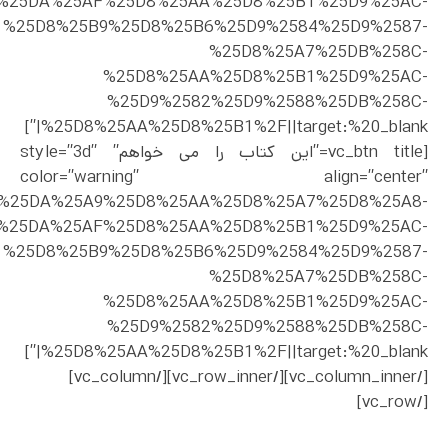
%25DA%25AF%25D8%25AA%25D8%25B1%25D9%25AC-
%25D8%25B9%25D8%25B6%25D9%2584%25D9%2587-
%25D8%25A7%25DB%258C-
%25D8%25AA%25D8%25B1%25D9%25AC-
%25D9%2582%25D9%2588%25DB%258C-
%25D8%25AA%25D8%25B1%2F||target:%20_blank|”]
[vc_btn title=”این کتاب را می خواهم” style=”3d”
color=”warning” align=”center”
ct%2F%25DA%25A9%25D8%25AA%25D8%25A7%25D8%25A8-
%25DA%25AF%25D8%25AA%25D8%25B1%25D9%25AC-
%25D8%25B9%25D8%25B6%25D9%2584%25D9%2587-
%25D8%25A7%25DB%258C-
%25D8%25AA%25D8%25B1%25D9%25AC-
%25D9%2582%25D9%2588%25DB%258C-
%25D8%25AA%25D8%25B1%2F||target:%20_blank|”]
[/vc_column_inner][/vc_row_inner][/vc_column]
[/vc_row]