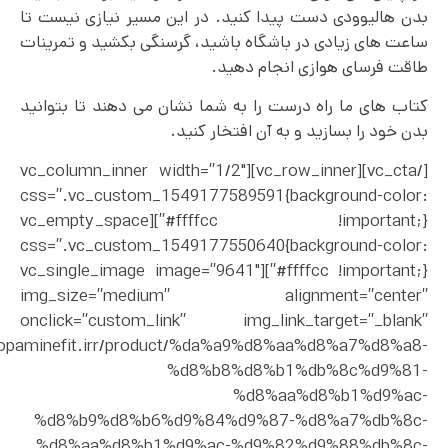
بدن هالیوودی دست پیدا کنید. در این مسیر نیازی نیست تا
ساعت های زیادی در باشگاه باشید، گرسنگی بکشید و تمرینات
طاقت فرسای هوازی انجام دهید.
کتاب های ما راه درست را به شما نشان می دهند تا بتوانید
بدن خود را بسازید و به آن افتخار کنید.
[/vc_cta][vc_row_inner][vc_column_inner width=”1/2″
css=”.vc_custom_1549177589591{background-color:
#ffffcc !important;}”][vc_empty_space
css=”.vc_custom_1549177550640{background-color:
#ffffcc !important;}”][vc_single_image image=”9641″
img_size=”medium” alignment=”center”
onclick=”custom_link” img_link_target=”_blank”
//dopaminefit.irr/product/%da%a9%d8%aa%d8%a7%d8%a8-
%d8%b8%d8%b1%db%8c%d9%81-
%d8%aa%d8%b1%d9%ac-
%d8%b9%d8%b6%d9%84%d9%87-%d8%a7%db%8c-
%d8%aa%d8%b1%d9%ac-%d9%82%d9%88%db%8c-