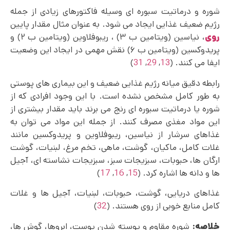
شوره و درماتیت سبوره ای وسیله فاکتورهای زیادی از جمله
رژیم ضعیف غذایی ایجاد می‌ شود. به عنوان مثال مقدار پایین
روی
، نیاسین (ویتامین ب ۳) ، ریبوفلاوین (ویتامین ب ۲) و
پریدوکسین (ویتامین ب ۶) نقش مهمی در ایجاد این وضعیت
ایفا می‌ کنند. (
13
,
29
,
31
)
رابطه دقیق میانه رژیم غذایی ضعیف و این بیماری های پوستی
به طور کامل مشخص نشده است. با این وجود افرادی که از
شوره یا درماتیت سبوره ای رنج می برند باید مقدار بیشتری از
این مواد مغذی مصرف کنند. از جمله این مواد می‌ توان به
غذاهای سرشار از نیاسین، ریبوفلاوین و پریدوکسین مانند
غلات کامل، ماکیان، گوشت، ماهی، تخم مرغ، لبنیات، گوشت
ارگان‌ ها، حبوبات، سبزیجات سبز، سبزیجات نشاسته ای، آجیل
ها و دانه ها اشاره کرد. (
15
,
16
,
17
)
غذاهای دریایی، گوشت، حبوبات، لبنیات، آجیل ها و غلات
کامل منابع خوبی از روی هستند. (
32
)
خلاصه:
شوره مقاوم و پوسته شدن پوست، ابروها، گوش ها،