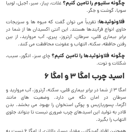
چگونه سلنیوم را تامین کنیم؟
غلات، پیاز، سیر، آجیل، لوبیا
سویا، گوشت و جگر.
فلاونوئیدها:
تقریباً می‌ توان گفت که میوه ها و سبزیجات
حاوی انواع فرآیندها هستند. این آنتی اکسیدان ها از شما در
برابر بیماری قلبی، سرطان، آرتروز، پیری، آب مروارید، از بین
رفتن حافظه، سکته، التهاب و عفونت محافظت می کنند.
چگونه فلاونوئیدها را تامین کنیم؟
چای سبز، انگور، سیب،
شکلات و توت.
اسید چرب امگا ۳ و امگا ۶
امگا ۳ از شما در برابر بیماری قلبی، سکته، آرتروز، آب مروارید و
سرطان در امان نگه می دارد. وضعیت های مانند
اگزما، پسوریازیس و پوکی استخوان را بهبود می بخشد. بدن
قادر به تولید این اسیدهای چرب ضروری نیست تا بتواند جلوی
التهاب را بگیرد.
همچنین افراد آمریکایی مقدار بسیار بالاتری از امگا ۶ نسبت به