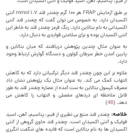
از فیبر، پتاسیم، آهن، اسید فولیک و آنتی اکسیدان است.
بر طبق آزمایش FRAP هر ۱۰۰ گرم چغندر قند ۱.۷ mmol آنتی
اکسیدان دارد. به خصوص می توان گفت که چغندر قند آنتی
اکسیدانی به نام بتالاین دارد. رنگ قرمز چغندر قند به خاطر این
آنتی اکسیدان بوده و برای سلامتی فوایدی به دنبال دارد.
به عنوان مثال چندین پژوهش دریافتند که میان بتالاین و
پایین آمدن خطر سرطان کولون و دستگاه گوارش ارتباط وجود
دارد.
علاوه بر این چون چغندر قند دیگر ترکیباتی دارد که به کاهش
التهاب کمک می کند. به عنوان مثال یک پژوهش نشان داد
مصرف کپسول بتالاین به ست آمده از عصاره چغندر قند به‌ طور
قابل ملاحظه‌ ای دردهای مفصلی و التهاب را کاهش می
دهد. (
48
)
خلاصه:
چغندر قند منبع بی‌ نظیری از فیبر، پتاسیم، آهن، اسید
فولیک و آنتی اکسیدان است. چغندر قند حاوی گروهی از آنتی
اکسیدان ها به نام بتالاین است که فایده های شگفت انگیزی