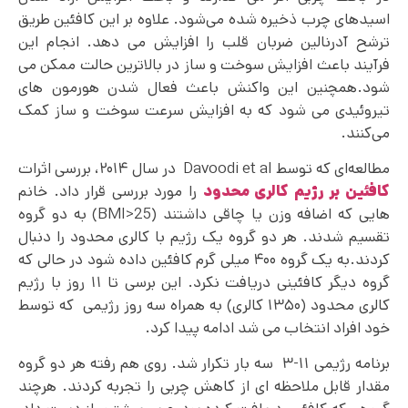
اسیدهای چرب ذخیره‌ شده می‌شود. علاوه بر این کافئین طریق
ترشح آدرنالین ضربان قلب را افزایش می دهد. انجام این
فرآیند باعث افزایش سوخت و ساز در بالاترین حالت ممکن می
شود.همچنین این واکنش باعث فعال شدن هورمون های
تیروئیدی می شود که به افزایش سرعت سوخت و ساز کمک
می‌کنند.
مطالعه‌ای که توسط Davoodi et al در سال ۲۰۱۴، بررسی اثرات
کافئین بر رژیم کالری محدود
را مورد بررسی قرار داد. خانم
هایی که اضافه وزن یا چاقی داشتند (BMI>25) به دو گروه
تقسیم شدند. هر دو گروه یک رژیم با کالری محدود را دنبال
کردند.به یک گروه ۴۰۰ میلی گرم کافئین داده شود در حالی که
گروه دیگر کافئینی دریافت نکرد. این برسی تا ۱۱ روز با رژیم
کالری محدود (۱۳۵۰ کالری) به همراه سه روز رژیمی که توسط
خود افراد انتخاب می شد ادامه پیدا کرد.
برنامه رژیمی ۱۱-۳ سه بار تکرار شد. روی هم رفته هر دو گروه
مقدار قابل ملاحظه ای از کاهش چربی را تجربه کردند. هرچند