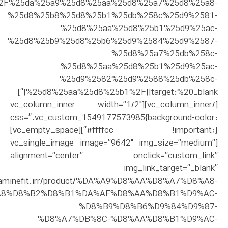
uct%2F%25da%25a9%25d8%25aa%25d8%25a7%25d8%25a8-
%25d8%25b8%25d8%25b1%25db%258c%25d9%2581-
%25d8%25aa%25d8%25b1%25d9%25ac-
%25d8%25b9%25d8%25b6%25d9%2584%25d9%2587-
%25d8%25a7%25db%258c-
%25d8%25aa%25d8%25b1%25d9%25ac-
%25d9%2582%25d9%2588%25db%258c-
%25d8%25aa%25d8%25b1%2F||target:%20_blank|”]
[/vc_column_inner][vc_column_inner width=”1/2″
css=”.vc_custom_1549177573985{background-color:
#ffffcc !important;}”][vc_empty_space]
[vc_single_image image=”9642″ img_size=”medium”
alignment=”center” onclick=”custom_link”
img_link_target=”_blank”
dopaminefit.irr/product/%DA%A9%D8%AA%D8%A7%D8%A8-
A8%D8%B2%D8%B1%DA%AF%D8%AA%D8%B1%D9%AC-
%D8%B9%D8%B6%D9%84%D9%87-
%D8%A7%DB%8C-%D8%AA%D8%B1%D9%AC-