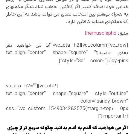
غذایی خود اضافه کنید. اگر کافئین جواب نداد دیگر مکملهای
به همراه یوهیم بین انتخاب بعدی می تواند باشد به این خاطر
که عملکردی مشابه کافئین دارد.
منبع:
themusclephd
[vc_row][vc_column][vc_cta h2=”آیا می خواهید نفر
بعدی باشید؟” txt_align=”center” shape=”square”
افراد بسیار زیادی با
style=”3d” color=”juicy-pink”]
خواندن کتاب های ما توانسته اند بهترین و دلخواه ترین
بدن خود را بسازند. آیا آماده هستید که شروع کنید و
بدنی ایده آل داشته باشید؟
[/vc_cta][vc_cta h2=””
txt_align=”center” shape=”square” style=”outline”
color=”sandy-brown”
css=”.vc_custom_1549034282575{margin-top: 0px
!important;}”]
اگر می خواهید که قدم به قدم بدانید چگونه سریع تر از چیزی