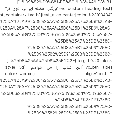
%D9%82%D9%88%DB%8C-%D8%AA%D8%B1/”]
[vc_custom_heading text=”بزرگتر، عضله ای تر، قوی تر”
nt_container=”tag:h3|text_align:center|color:%23f03434″
ct%2F%25DA%25A9%25D8%25AA%25D8%25A7%25D8%25A8-
%25DA%25AF%25D8%25AA%25D8%25B1%25D9%25AC-
%25D8%25B9%25D8%25B6%25D9%2584%25D9%2587-
%25D8%25A7%25DB%258C-
%25D8%25AA%25D8%25B1%25D9%25AC-
%25D9%2582%25D9%2588%25DB%258C-
%25D8%25AA%25D8%25B1%2F||target:%20_blank|”]
[vc_btn title=”این کتاب را می خواهم” style=”3d”
color=”warning” align=”center”
ct%2F%25DA%25A9%25D8%25AA%25D8%25A7%25D8%25A8-
%25DA%25AF%25D8%25AA%25D8%25B1%25D9%25AC-
%25D8%25B9%25D8%25B6%25D9%2584%25D9%2587-
%25D8%25A7%25DB%258C-
%25D8%25AA%25D8%25B1%25D9%25AC-
%25D9%2582%25D9%2588%25DB%258C-