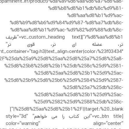
//dopaminefit.irr/product/%da%a9%d8%aa%d8%a7%d8%a8-
%d8%b8%d8%b1%db%8c%d9%81-
%d8%aa%d8%b1%d9%ac-
%d8%b9%d8%b6%d9%84%d9%87-%d8%a7%db%8c-
%d8%aa%d8%b1%d9%ac-%d9%82%d9%88%db%8c-
%d8%aa%d8%b1/”][vc_custom_heading text=”ظریف
تر، عضله ای تر، قوی تر”
nt_container=”tag:h3|text_align:center|color:%23f03434″
uct%2F%25da%25a9%25d8%25aa%25d8%25a7%25d8%25a8-
%25d8%25b8%25d8%25b1%25db%258c%25d9%2581-
%25d8%25aa%25d8%25b1%25d9%25ac-
%25d8%25b9%25d8%25b6%25d9%2584%25d9%2587-
%25d8%25a7%25db%258c-
%25d8%25aa%25d8%25b1%25d9%25ac-
%25d9%2582%25d9%2588%25db%258c-
%25d8%25aa%25d8%25b1%2F||target:%20_blank|”]
[vc_btn title=”این کتاب را می خواهم” style=”3d”
color=”warning” align=”center”