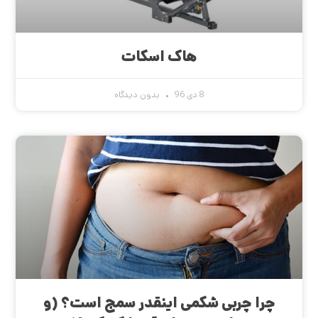
هاک اسکات
8 دی 96
بدون دیدگاه
چرا چربی شکمی اینقدر سمج است؟ (و