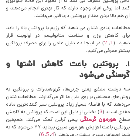
کافی پروتئین مصرف می‌ کنند تا از کمبود این ماده جلوگیری
کنند اما برخی افراد وجود دارند که کار بهتری انجام می‌دهند و
آن هم بالا بردن مقدار پروتئین دریافتی می‌باشد.
مطالعات زیادی نشان می‌ دهند که رژیم با پروتئین بالا را باید
برای کاهش وزن و سلامت متابولیسم در اولویت قرار
دهید. (
1
,
2
) در اینجا ده دلیل علمی را برای مصرف پروتئین
بیشتر معرفی می‌کنیم.
پروتئین باعث کاهش اشتها و
۱.
گرسنگی می‌شود
سه درشت مغذی یعنی چربی‌‌ها‌، کربوهیدرات و پروتئین به
روش‌های مختلفی بر روی بدن ما اثر می‌گذارند. مطالعات نشان
می‌دهند که با فاصله بسیار زیاد پروتئین سیر کننده‌ترین ماده
مغذی است. (
3
) بخشی از دلیل این است که پروتئین به کاهش
سطح
هورمون گرسنگی
یعنی گرلین کمک می‌‌کند. همچنین
پروتئین باعث افزایش هورمون سیری پپتاید YY می‌شود که به
شما احساس سیری بیشتری می‌دهد. (
4
,
5
,
6
)