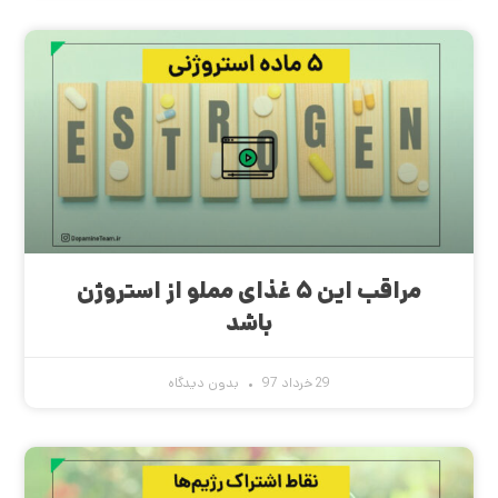
مراقب این ۵ غذای مملو از استروژن
باشد
29 خرداد 97
بدون دیدگاه