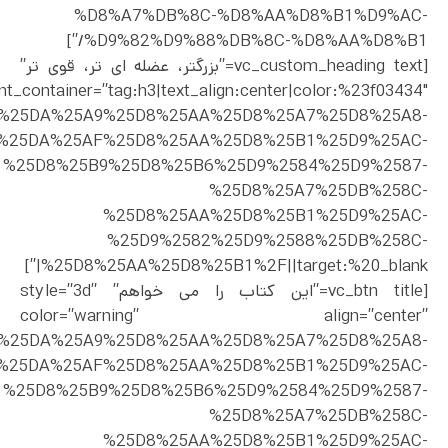
%D8%A7%DB%8C-%D8%AA%D8%B1%D9%AC-
%D9%82%D9%88%DB%8C-%D8%AA%D8%B1/”]
[vc_custom_heading text=”بزرگتر، عضله ای تر، قوی تر”
nt_container=”tag:h3|text_align:center|color:%23f03434″
ct%2F%25DA%25A9%25D8%25AA%25D8%25A7%25D8%25A8-
%25DA%25AF%25D8%25AA%25D8%25B1%25D9%25AC-
%25D8%25B9%25D8%25B6%25D9%2584%25D9%2587-
%25D8%25A7%25DB%258C-
%25D8%25AA%25D8%25B1%25D9%25AC-
%25D9%2582%25D9%2588%25DB%258C-
%25D8%25AA%25D8%25B1%2F||target:%20_blank|”]
[vc_btn title=”این کتاب را می خواهم” style=”3d”
color=”warning” align=”center”
ct%2F%25DA%25A9%25D8%25AA%25D8%25A7%25D8%25A8-
%25DA%25AF%25D8%25AA%25D8%25B1%25D9%25AC-
%25D8%25B9%25D8%25B6%25D9%2584%25D9%2587-
%25D8%25A7%25DB%258C-
%25D8%25AA%25D8%25B1%25D9%25AC-