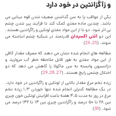
و زآگزانتین در خود دارد
یکی از عواقب پا به سن گذاشتن ضعیف شدن قوه بینایی می
باشد. چندین ماده مغذی کمک کند تا فرآیند پیر شدن چشم
بی اثر شود. دو تا از این مواد مغذی لوتئین و زآگزانتین هستند.
این دو
آنتی اکسیدان
قدرتمند در شبکیه چشم انباشته می‌
شوند. (
25
,
26
)
مطالعه های انجام شده نشان می دهند که مصرف مقدار کافی
از این مواد مغذی به طور قابل ملاحظه خطر آب مروارید و
دژانسیون وابسته به سن ماکولا را کاهش می دهد که دو
اختلال چشمی رایج هستند. (
27
,
28
,
29
)
زرده تخم مرغ مقدار بالایی از لوتئین و زآگزانتین در خود دارد.
در یک مطالعه کنترلی انجام شده تنها خوردن ۱.۳ زرده تخم
مرغ در روز به مدت ۴.۵ هفته باعث افزایش لوتئین خون چیزی
بین ۲۸ تا ۵۰ درصد و زآگزانتین چیزی بین ۱۴ تا ۱۴۲ درصد می
شود. (
30
)