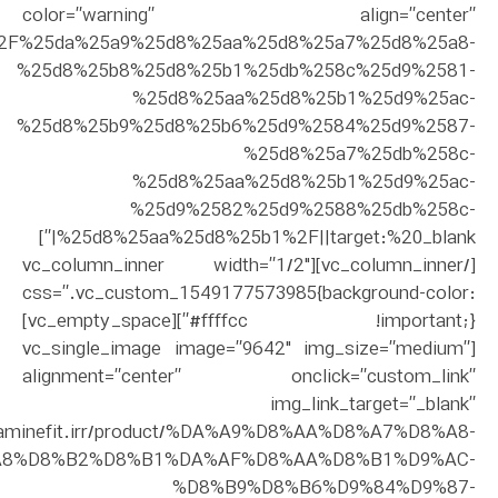
color=”warning” align=”center”
uct%2F%25da%25a9%25d8%25aa%25d8%25a7%25d8%25a8-
%25d8%25b8%25d8%25b1%25db%258c%25d9%2581-
%25d8%25aa%25d8%25b1%25d9%25ac-
%25d8%25b9%25d8%25b6%25d9%2584%25d9%2587-
%25d8%25a7%25db%258c-
%25d8%25aa%25d8%25b1%25d9%25ac-
%25d9%2582%25d9%2588%25db%258c-
%25d8%25aa%25d8%25b1%2F||target:%20_blank|”]
[/vc_column_inner][vc_column_inner width=”1/2″
css=”.vc_custom_1549177573985{background-color:
#ffffcc !important;}”][vc_empty_space]
[vc_single_image image=”9642″ img_size=”medium”
alignment=”center” onclick=”custom_link”
img_link_target=”_blank”
dopaminefit.irr/product/%DA%A9%D8%AA%D8%A7%D8%A8-
A8%D8%B2%D8%B1%DA%AF%D8%AA%D8%B1%D9%AC-
%D8%B9%D8%B6%D9%84%D9%87-