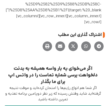
%25D9%2582%25D9%2588%25DB%258C-
%25D8%25AA%25D8%25B1%2F||target:%20_blank|”]
[/vc_column_inner][/vc_row_inner][/vc_column]
[/vc_row]
اشتراک گذاری این مطلب
اگر می‌خوای یه بار واسه همیشه به بدنت
دلخواهت برسی شماره تماست را در واتس اپ
برای ما بگذار
اگر شما هم انواع رژیم‌ها را امتحان کرده‌اید و موقت نتیجه
گرفته‌اید شاید وقتش رسیده که زیر نظر دوپامین برنامه تغذیه و
تمرین داشته باشید