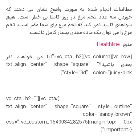
مطالعات انجام شده به صورت واضح نشان می‌ دهند که
خوردن سه عدد تخم مرغ در روز کاملا بی خطر است. هیچ
شواهدی تایید نمی کند که تخم مرغ برای شما مضر است. تخم
مرغ را می توان یک ماده مغذی بسیار کامل دانست.
منبع:
Healthline
[vc_row][vc_column][vc_cta h2=”آیا می خواهید نفر
بعدی باشید؟” txt_align=”center” shape=”square”
افراد بسیار زیادی با
style=”3d” color=”juicy-pink”]
خواندن کتاب های ما توانسته اند بهترین و دلخواه ترین
بدن خود را بسازند. آیا آماده هستید که شروع کنید و
بدنی ایده آل داشته باشید؟
[/vc_cta][vc_cta h2=””
txt_align=”center” shape=”square” style=”outline”
color=”sandy-brown”
css=”.vc_custom_1549034282575{margin-top: 0px
!important;}”]