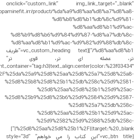
onclick=”custom_link” img_link_target=”_blank”
//dopaminefit.irr/product/%da%a9%d8%aa%d8%a7%d8%a8-
%d8%b8%d8%b1%db%8c%d9%81-
%d8%aa%d8%b1%d9%ac-
%d8%b9%d8%b6%d9%84%d9%87-%d8%a7%db%8c-
%d8%aa%d8%b1%d9%ac-%d9%82%d9%88%db%8c-
%d8%aa%d8%b1/”][vc_custom_heading text=”ظریف
تر، عضله ای تر، قوی تر”
nt_container=”tag:h3|text_align:center|color:%23f03434″
uct%2F%25da%25a9%25d8%25aa%25d8%25a7%25d8%25a8-
%25d8%25b8%25d8%25b1%25db%258c%25d9%2581-
%25d8%25aa%25d8%25b1%25d9%25ac-
%25d8%25b9%25d8%25b6%25d9%2584%25d9%2587-
%25d8%25a7%25db%258c-
%25d8%25aa%25d8%25b1%25d9%25ac-
%25d9%2582%25d9%2588%25db%258c-
%25d8%25aa%25d8%25b1%2F||target:%20_blank|”]
[vc_btn title=”این کتاب را می خواهم” style=”3d”