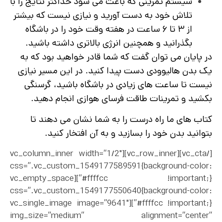
سیستم تمرینی که باعث می شود حداکثر نتایج را با
تلاش خود به دست آورید و نیازی نیست که بیشتر
از ۳ تا ۶ ساعت در هفته وقت خود را در باشگاه
بگذرانید و همچنین انرژی بالاتری داشته باشید.
در پایان می توان گفت که شما قادر خواهید بود که به
یک بدن هالیوودی دست پیدا کنید. در این مسیر نیازی
نیست تا ساعت های زیادی در باشگاه باشید، گرسنگی
بکشید و تمرینات طاقت فرسای هوازی انجام دهید.
کتاب های ما راه درست را به شما نشان می دهند تا
بتوانید بدن خود را بسازید و به آن افتخار کنید.
[/vc_cta][vc_row_inner][vc_column_inner width=”1/2″
css=”.vc_custom_1549177589591{background-color:
#ffffcc !important;}”][vc_empty_space
css=”.vc_custom_1549177550640{background-color:
#ffffcc !important;}”][vc_single_image image=”9641″
img_size=”medium” alignment=”center”