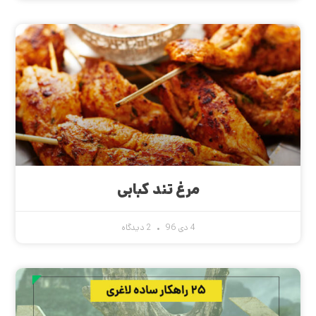
مرغ تند کبابی
4 دی 96
2 دیدگاه